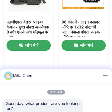
कारखाना भ्रमण
एलजीएक्स वितरण फाइबर
96 कोर में - लाइन फाइबर
केबल संयुक्त बॉक्स जलरोधक
ऑप्टिक 1x32 पीएलसी
गुणवत्ता नियंत्रण
8 कोर एलजीएक्स मॉड्यूल के
अलगानेवाला बॉक्स, फाइबर
साथ
ऑप्टिक ब्याह बंद
जांच भेजें
जांच भेजें
संपर्क करें
समाचार
Milla Chen
मामलों
5:36 AM
एक उद्धरण का अनुरोध करें
Good day, what product are you looking 
for?
फाइबर ऑप्टिक टर्मिनेशन बॉक्स
पीओएन एफटीटीएच स्प्लिटर
इनलाइन फाइबर केबल ज्वाइंट