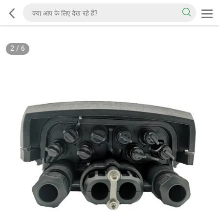
2
/
6