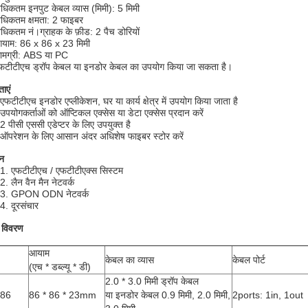
धिकतम इनपुट केबल व्यास (मिमी): 5 मिमी
धिकतम क्षमता: 2 फाइबर
धिकतम नं।ग्राहक के फ़ीड: 2 पैच डोरियों
याम: 86 x 86 x 23 मिमी
ामग्री: ABS या PC
फटीटीएच ड्रॉप केबल या इनडोर केबल का उपयोग किया जा सकता है।
ताएं
एफटीटीएच इनडोर एप्लीकेशन, घर या कार्य क्षेत्र में उपयोग किया जाता है
उपयोगकर्ताओं को ऑप्टिकल एक्सेस या डेटा एक्सेस प्रदान करें
2 पीसी एससी एडेप्टर के लिए उपयुक्त है
ऑपरेशन के लिए आसान अंदर अधिशेष फाइबर स्टोर करें
न
1. एफटीटीएच / एफटीटीएक्स सिस्टम
2. लैन वैन मैन नेटवर्क
3. GPON ODN नेटवर्क
4. दूरसंचार
ष विवरण
आयाम
केबल का व्यास
केबल पोर्ट
(एच * डब्ल्यू * डी)
2.0 * 3.0 मिमी ड्रॉप केबल
86
86 * 86 * 23mm
या इनडोर केबल 0.9 मिमी, 2.0 मिमी,
2ports: 1in, 1out