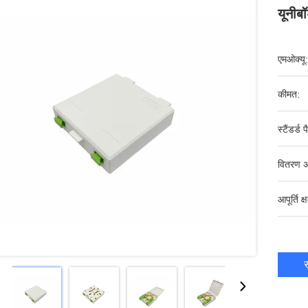
यूनीब
एमओक्यू:
कीमत:
स्टैंडर्ड 
वितरण अ
आपूर्ति क्
स