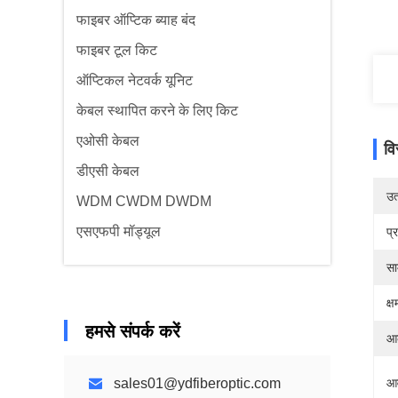
फाइबर ऑप्टिक ब्याह बंद
फाइबर टूल किट
ऑप्टिकल नेटवर्क यूनिट
केबल स्थापित करने के लिए किट
एओसी केबल
वि
डीएसी केबल
उत्
WDM CWDM DWDM
एसएफपी मॉड्यूल
प्
सा
क्
हमसे संपर्क करें
आ
sales01@ydfiberoptic.com
आव