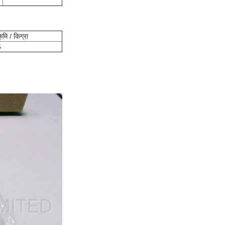
ृमि / किग्रा
5