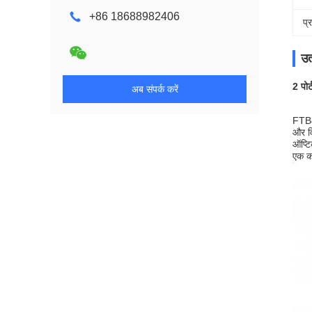
+86 18688982406
प्
उत
2 पोर
अब संपर्क करें
FTB86
और व
ऑप्टि
एक का