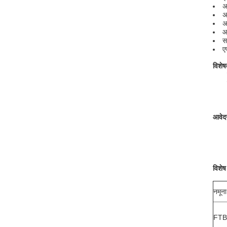
अ
अ
अ
आ
स
ए
विशेष
आवेद
विशे
नमूना
FTB