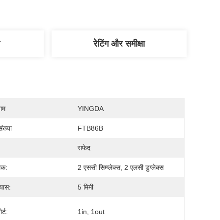
रेटिंग और समीक्षा
नाम
YINGDA
ंख्या
FTB86B
सफेद
लक:
2 एससी सिम्प्लेक्स, 2 एलसी डुप्लेक्स
्यास:
5 मिमी
र्ट:
1in, 1out