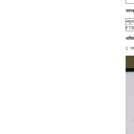
जानका
नमूना
FTB
अधिक 
1. प्