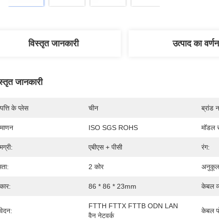
विस्तृत जानकारी
उत्पाद का वर्णन
स्तृत जानकारी
पत्ति के प्लेस
चीन
ब्रांड 
रमाणन
ISO SGS ROHS
मॉडल स
मग्री:
एबीएस + पीसी
रंग:
षमता:
2 कोर
अनुकू
कार:
86 * 86 * 23mm
केबल व
FTTH FTTX FTTB ODN LAN 
ेदन:
केबल पो
वैन नेटवर्क