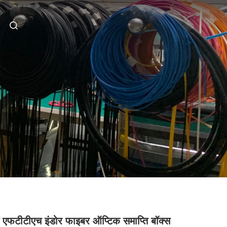
्ट एफटीटीएच इंडोर फाइबर ऑप्टिक समाप्ति बॉक्स