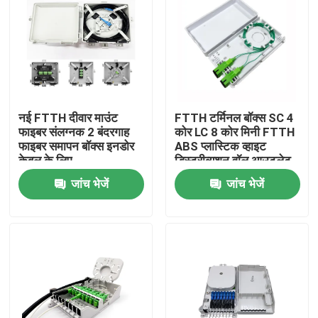
नई FTTH दीवार माउंट
FTTH टर्मिनल बॉक्स SC 4
फाइबर संलग्नक 2 बंदरगाह
कोर LC 8 कोर मिनी FTTH
फाइबर समापन बॉक्स इनडोर
ABS प्लास्टिक व्हाइट
केबल के लिए
डिस्ट्रीब्यूशन वॉल आउटलेट
फेसप्लेट
जांच भेजें
जांच भेजें
घर
उत्पादों
हमारे बारे में