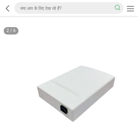
2
/
6