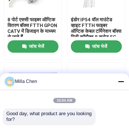
कारखाना भ्रमण
8 पोर्ट एससी फाइबर ऑप्टिक
इंडोर IP54 वॉल माउंटेड
वितरण बॉक्स FTTH GPON
व्हाइट FTTH फाइबर
CATV में डिजाइन के माध्यम
ऑप्टिक केबल टर्मिनेशन बॉक्स
गुणवत्ता नियंत्रण
से जाते हैं
मिनी कॉम्पैक्ट 8 करोड़ SC
अडैप्टर:
जांच भेजें
जांच भेजें
संपर्क करें
समाचार
Milla Chen
मामलों
10:04 AM
एक उद्धरण का अनुरोध करें
Good day, what product are you looking 
for?
12core SC 1X8 स्प्लिटर
एससी सिम्प्लेक्स एलसी
फाइबर ऑप्टिक टर्मिनेशन बॉक्स
FDB0208E फाइबर ऑप्टिक
डुप्लेक्स फाइबर ऑप्टिक