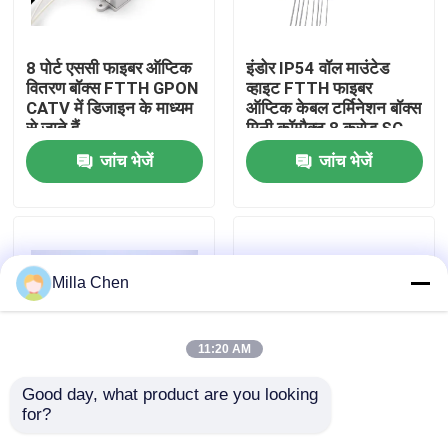
कारखाना भ्रमण
8 पोर्ट एससी फाइबर ऑप्टिक
इंडोर IP54 वॉल माउंटेड
वितरण बॉक्स FTTH GPON
व्हाइट FTTH फाइबर
CATV में डिजाइन के माध्यम
ऑप्टिक केबल टर्मिनेशन बॉक्स
गुणवत्ता नियंत्रण
से जाते हैं
मिनी कॉम्पैक्ट 8 करोड़ SC
अडैप्टर:
जांच भेजें
जांच भेजें
संपर्क करें
समाचार
Milla Chen
मामलों
11:20 AM
एक उद्धरण का अनुरोध करें
Good day, what product are you looking 
for?
12core SC 1X8 स्प्लिटर
एससी सिम्प्लेक्स एलसी
फाइबर ऑप्टिक टर्मिनेशन बॉक्स
FDB0208E फाइबर ऑप्टिक
डुप्लेक्स फाइबर ऑप्टिक