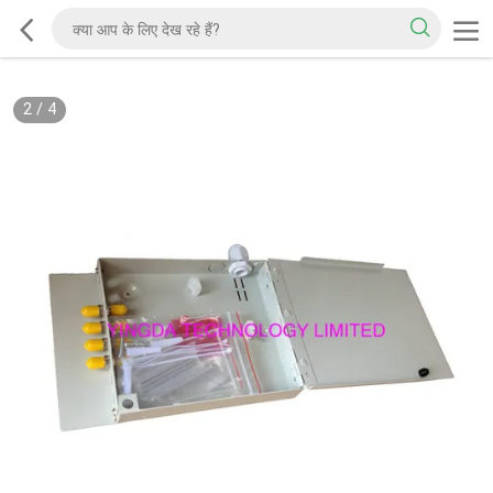
2
/
4