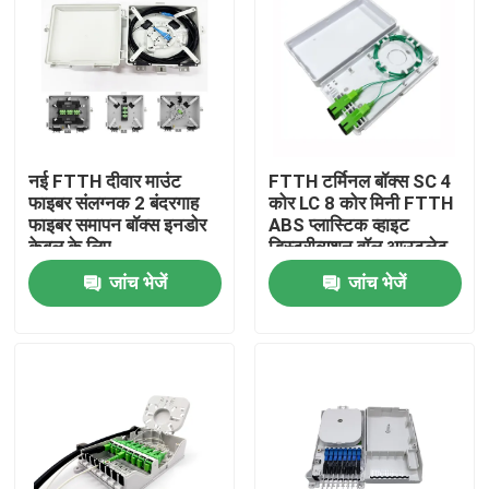
नई FTTH दीवार माउंट
FTTH टर्मिनल बॉक्स SC 4
फाइबर संलग्नक 2 बंदरगाह
कोर LC 8 कोर मिनी FTTH
फाइबर समापन बॉक्स इनडोर
ABS प्लास्टिक व्हाइट
केबल के लिए
डिस्ट्रीब्यूशन वॉल आउटलेट
फेसप्लेट
जांच भेजें
जांच भेजें
घर
उत्पादों
हमारे बारे में