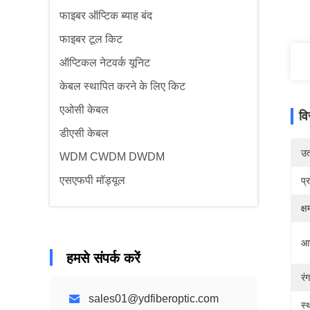
फाइबर ऑप्टिक ब्याह बंद
फाइबर टूल किट
ऑप्टिकल नेटवर्क यूनिट
केबल स्थापित करने के लिए किट
एओसी केबल
वि
डीएसी केबल
उत्
WDM CWDM DWDM
एसएफपी मॉड्यूल
प्
क्
आ
हमसे संपर्क करें
रंग
sales01@ydfiberoptic.com
स्