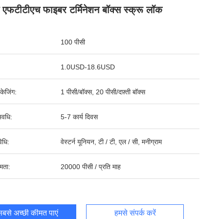
्ट एफटीटीएच फाइबर टर्मिनेशन बॉक्स स्क्रू लॉक
100 पीसी
1.0USD-18.6USD
पैकेजिंग:
1 पीसी/बॉक्स, 20 पीसी/दफ़्ती बॉक्स
वधि:
5-7 कार्य दिवस
िधि:
वेस्टर्न यूनियन, टी / टी, एल / सी, मनीग्राम
षमता:
20000 पीसी / प्रति माह
बसे अच्छी कीमत पाएं
हमसे संपर्क करें