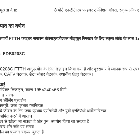
रमुखता देना:
8 पोर्ट एफटीटीएच फाइबर टर्मिनेशन बॉक्स
, 
स्क्रू लॉक 
्पाद का वर्णन
दरगाहों FTTH फाइबर समापन बॉक्स
एलजीएक्स मॉड्यूल स्प्लिटर के लिए स्क्रू लॉक के साथ 
ल: FDB0208C
208C FTTH अनुप्रयोग के लिए डिज़ाइन किया गया है और दूरसंचार में व्यापक रूप से उपय
्क, CATV नेटवर्क, डेटा संचार नेटवर्क, स्थानीय क्षेत्र नेटवर्क।
ताएं
ॉम्पैक्ट डिजाइन, व्यास 195×240×66 मिमी
िंग्ड संरचना
र्ण सीलिंग प्रदर्शन
ामग्रीः उच्च प्रभाव प्लास्टिक
ंबे जीवन के लिए उच्च प्रभाव प्रतिरोधी और यूवी प्रतिरोधी थर्मोप्लास्टिक
्थापित करने में आसान
िर से खोला जा सकता है और पुनः उपयोग किया जा सकता है
ीवार और खंभे पर लगाव
ील का प्रकार स्क्रू+बुकल है