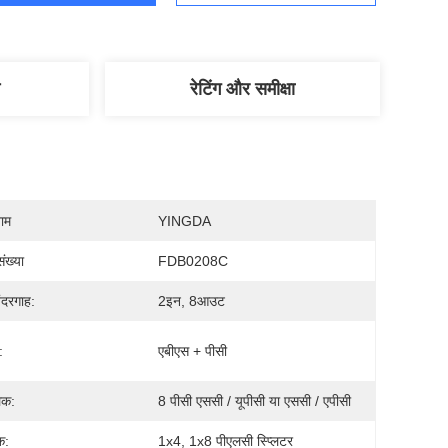
रेटिंग और समीक्षा
नाम
YINGDA
ंख्या
FDB0208C
ंदरगाह:
2इन, 8आउट
:
एबीएस + पीसी
लक:
8 पीसी एससी / यूपीसी या एससी / एपीसी
क:
1x4, 1x8 पीएलसी स्प्लिटर