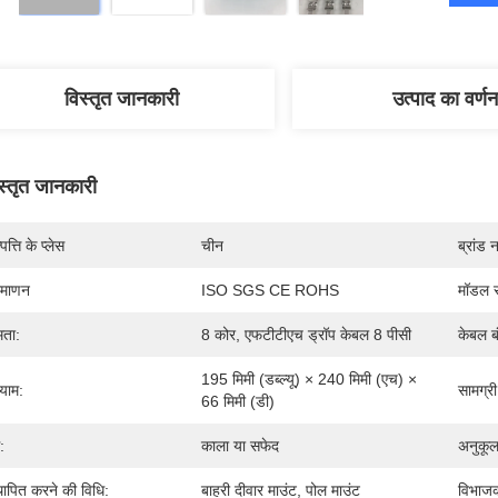
विस्तृत जानकारी
उत्पाद का वर्णन
स्तृत जानकारी
पत्ति के प्लेस
चीन
ब्रांड 
रमाणन
ISO SGS CE ROHS
मॉडल स
षमता:
8 कोर, एफटीटीएच ड्रॉप केबल 8 पीसी
केबल ब
195 मिमी (डब्ल्यू) × 240 मिमी (एच) × 
याम:
सामग्री
66 मिमी (डी)
:
काला या सफेद
अनुकू
थापित करने की विधि:
बाहरी दीवार माउंट, पोल माउंट
विभाज