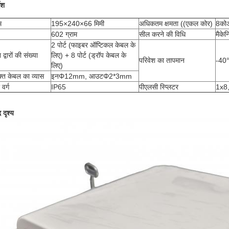
देश
म
195×240
×66 मिमी
अधिकतम क्षमता ((एकल कोर)
8को
602 ग्राम
सील करने की विधि
मैके
2 पोर्ट (फाइबर ऑप्टिकल केबल के
 द्वारों की संख्या
लिए) + 8 पोर्ट (ड्रॉप केबल के
परिवेश का तापमान
-40
लिए)
्त केबल का व्यास
इनΦ12mm, आउटΦ2*3mm
 वर्ग
IP65
पीएलसी स्प्लिटर
1x8,
 दृश्य