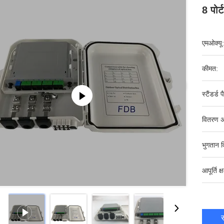
8 पोर
एमओक्यू:
कीमत:
स्टैंडर्ड 
वितरण अ
भुगतान व
आपूर्ति क्
स