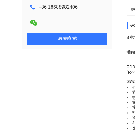
+86 18688982406
प्
उत
8 बं
अब संपर्क करें
मॉड
FDB0
नेटवर
विशेष
क
ह
पू
स
ल
स
फ
द
स