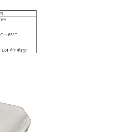
अर
निकल
°C~+65°C
 1x4 मिनी मॉड्यूल