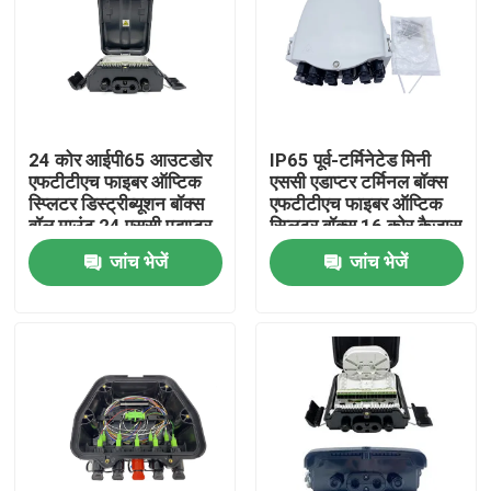
24 कोर आईपी65 आउटडोर
IP65 पूर्व-टर्मिनेटेड मिनी
एफटीटीएच फाइबर ऑप्टिक
एससी एडाप्टर टर्मिनल बॉक्स
स्प्लिटर डिस्ट्रीब्यूशन बॉक्स
एफटीटीएच फाइबर ऑप्टिक
वॉल माउंट 24 एससी एडाप्टर
स्प्लिटर बॉक्स 16 कोर कैजास
पीसी+एबीएस
नैप एफटीटीएच समाधान के
जांच भेजें
जांच भेजें
एफडीबी0224एचएफ के साथ
लिए
घर
उत्पादों
हमारे बारे में