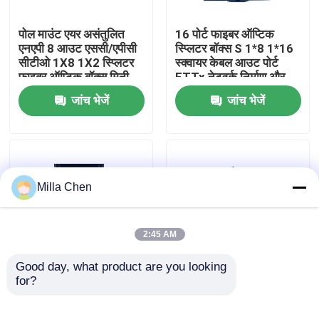
पोल माउंट एयर असंतुलित
16 पोर्ट फाइबर ऑप्टिक
कारखाना भ्रमण
एनएपी 8 आउट एससी/एपीसी
स्प्लिटर बॉक्स S 1*8 1*16
सीटीओ 1X8 1X2 स्प्लिटर
स्क्वायर केबल आउट पोर्ट
फाइबर ऑप्टिक बॉक्स मिनी
FTTx नेटवर्क निर्माण और
गुणवत्ता नियंत्रण
एससी
प्रबंधन के लिए
जांच भेजें
जांच भेजें
संपर्क करें
समाचार
Milla Chen
मामलों
2:45 AM
एक उद्धरण का अनुरोध करें
Good day, what product are you looking 
for?
आउटडोर NAP FTTH
आउटडोर ऑप्टिकल स्प्लिटर
Caja De Distribucion
बॉक्स 2x3 मिमी फ्लैट ड्रॉप
फाइबर ऑप्टिक टर्मिनेशन बॉक्स
de 16, con PLC 1X16
केबल आउटलेट्स के लिए