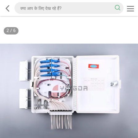
2
/
6