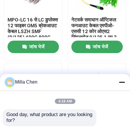
कारखाना भ्रमण
MPO-LC 16 से LC डुप्लेक्स
नेटवर्क समाधान ऑप्टिकल
12 फाइबर OM5 ब्रेकआउट
फनआउट केबल एमपीओ-
केबल LSZH SMF
एससी 12 कोर ओएस2
गुणवत्ता नियंत्रण
(9/125) 400G 800G
सिंगलमोड 9/125 1 एम 3
नेटवर्क
एम 5 एम टाइप ए एमपीओ
जांच भेजें
जांच भेजें
ब्रेकआउट फाइबर पैच कॉर्ड
संपर्क करें
समाचार
Milla Chen
मामलों
4:18 AM
एक उद्धरण का अनुरोध करें
Good day, what product are you looking 
for?
MPO-SC 16फाइबर
एफसी कनेक्टर फाइबर
फाइबर ऑप्टिक टर्मिनेशन बॉक्स
ब्रेकआउट फैनआउट केबल
ऑप्टिक 3 मिमी पैच कॉर्ड के