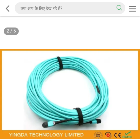
2
/
5