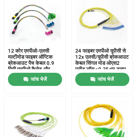
12 कोर एमपीओ-एलसी
24 फाइबर एमपीओ यूपीसी से
मल्टीमोड फाइबर ऑप्टिक
12x एलसी/यूपीसी ब्रेकआउट
ब्रेकआउट पैच केबल 0.9
केबल सिंगल मोड ओएस2
मिमी एमपीओ कैसेट और
एलीट लॉस ≤0.35dB टाइप
मॉड्यूलर संलग्नक के लिए
बी एलएसजेडएच 3.0 मिमी
जांच भेजें
जांच भेजें
घर
उत्पादों
हमारे बारे में