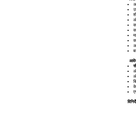
अ
उ
श
ऑ
क
क
म
क
अ
ब
आवे
स
ऑ
ऑ
ब
क
ए
विनिर्