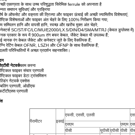
च्छी एकाग्रता के साथ उच्च परिशुद्धता सिरेमिक ferrule को अपनाता है
न्नत समापन सुविधाएं और प्रक्रिया
ीर्ष के ऑफसेट और वक्रता की त्रिज्या और फाइबर ऊंचाई की अच्छी ज्यामितीय विशेषताएं;
प्टिक विशेषताओं और फाइबर अंत चेहरे के लिए 100% निरीक्षण किया गया;
म सम्मिलन हानि और वापसी हानि, स्वच्छ और खरोंच मुक्त अंत चेहरे;
नेक्टर्स SC/ST/FC/LC/MU/E2000/LX.5/DIN/D4/SMA/MTRJ (केवल डुप्लेक्स में) व
ानक प्रकार के रूप में 900um तंग बफर केबल, जैकेट केबल भी उपलब्ध हैं;
ई मानक रंग केबल जैकेट और कनेक्टर जूते के लिए वैकल्पिक हैं;
ग्नि रेटिंग केबल OFNR, LSZH और OFNP के साथ वैकल्पिक हैं;
दलती परिस्थितियों में अच्छा प्रदर्शन सहनशक्ति।
दन
ीएटीवी नेटवर्क
काम करना
प्टिकल फाइबर संचार प्रणाली
प्टिकल फाइबर डेटा ट्रांसमिशन
िल्डिंग नेटवर्क एक्सेस
ेबलिंग प्रणाली, ओडीएफ
फटीटीएक्स प्रणाली
देश
एफसी, एससी, एलसी
एस
पैरामीटर
इकाई
एसएम
एमएम
एस
पीसी
यूपीसी
एपीसी
पीसी
पी