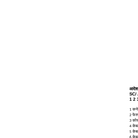
आदेश 
SC/ 
1 2 
1 कने
2 फेर
3 कोर
4 केबल
5 के
6 केब