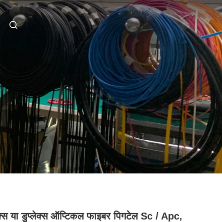
लेक्स या डुप्लेक्स ऑप्टिकल फाइबर पिगटेल Sc / Apc,