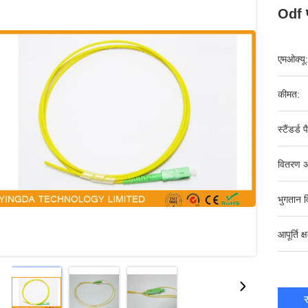
Odf 
एमओक्यू:
कीमत:
स्टैंडर्ड 
वितरण अ
भुगतान व
आपूर्ति क्
स