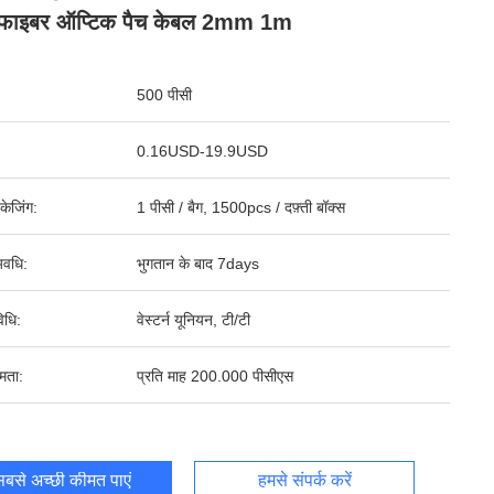
फाइबर ऑप्टिक पैच केबल 2mm 1m
500 पीसी
0.16USD-19.9USD
पैकेजिंग:
1 पीसी / बैग, 1500pcs / दफ़्ती बॉक्स
वधि:
भुगतान के बाद 7days
िधि:
वेस्टर्न यूनियन, टी/टी
षमता:
प्रति माह 200.000 पीसीएस
बसे अच्छी कीमत पाएं
हमसे संपर्क करें