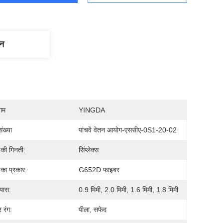
णन
नाम
YINGDA
ंख्या
पांचवें वेतन आयोग-एससीए-0S1-20-02
की गिनती:
सिंप्लेक्स
का प्रकार:
G652D फाइबर
्यास:
0.9 मिमी, 2.0 मिमी, 1.6 मिमी, 1.8 मिमी
 रंग:
पीला, सफेद