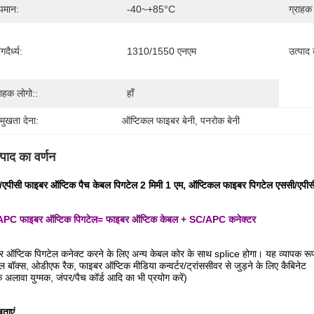
पमान:
-40~+85°C
ग्राहक
गदैर्ध्य:
1310/1550 एनएम
उत्पाद
राहक लोगो::
हाँ
रमुखता देना:
ऑप्टिकल फाइबर बेनी
, 
पनरोक बेनी
्पाद का वर्णन
/एपीसी फाइबर ऑप्टिक पैच केबल पिगटेल 2 मिमी 1 एम, ऑप्टिकल फाइबर पिगटेल एससी/एपीस
PC फाइबर ऑप्टिक पिगटेल= फाइबर ऑप्टिक केबल + SC/APC कनेक्टर
 ऑप्टिक पिगटेल कनेक्ट करने के लिए अन्य केबल कोर के साथ splice होगा। यह व्यापक रूप 
नल बॉक्स, ओडीएफ रैक, फाइबर ऑप्टिक मीडिया कन्वर्टर/ट्रांससीवर से जुड़ने के लिए कैबिनेट
 अलावा युग्मक, जंपर/पैच कॉर्ड आदि का भी प्रयोग करें)
षताएं