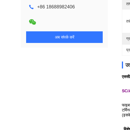
ता
+86 18688982406
तरं
अब संपर्क करें
ग्
प्
उत
एससी
SC/A
फाइबर
टर्मि
(इसके
विशे