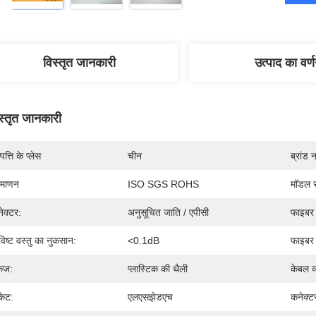
विस्तृत जानकारी
उत्पाद का वर्
स्तृत जानकारी
पत्ति के प्लेस
चीन
ब्रांड 
रमाणन
ISO SGS ROHS
मॉडल स
ेक्टर:
अनुसूचित जाति / एपीसी
फाइबर 
विष्ट वस्तु का नुकसान:
<0.1dB
फाइबर 
केज:
प्लास्टिक की थैली
केबल व
केट:
एलएसझेडएच
कनेक्टर