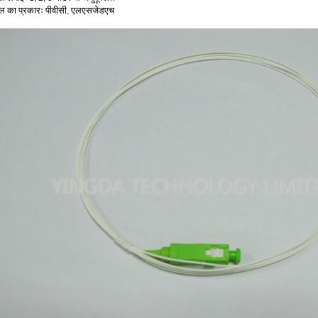
ल का प्रकारः पीवीसी, एलएसजेडएच