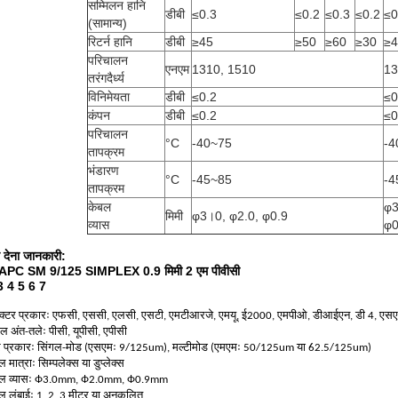
सम्मिलन हानि
डीबी
≤0.3
≤0.2
≤0.3
≤0.2
≤0
(सामान्य)
रिटर्न हानि
डीबी
≥45
≥50
≥60
≥30
≥4
परिचालन
एनएम
1310, 1510
13
तरंगदैर्ध्य
विनिमेयता
डीबी
≤0.2
≤0
कंपन
डीबी
≤0.2
≤0
परिचालन
°C
-40~75
-4
तापक्रम
भंडारण
°C
-45~85
-4
तापक्रम
केबल
φ3
मिमी
φ3।0, φ2.0, φ0.9
व्यास
φ0
देना
जानकारी:
APC SM 9/125 SIMPLEX 0.9 मिमी 2 एम पीवीसी
3 4 5 6 7
क्टर प्रकारः एफसी, एससी, एलसी, एसटी, एमटीआरजे, एमयू, ई2000, एमपीओ, डीआईएन, डी 4, एस
ुल अंत-तलेः पीसी, यूपीसी, एपीसी
 प्रकारः सिंगल-मोड (एसएमः 9/125um), मल्टीमोड (एमएमः 50/125um या 62.5/125um)
 मात्राः सिम्पलेक्स या डुप्लेक्स
बल व्यासः Ф3.0mm, Ф2.0mm, Ф0.9mm
ल लंबाईः 1, 2, 3 मीटर या अनुकूलित