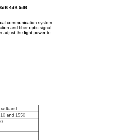
 3dB 4dB 5dB​
ptical communication system
tion and fiber optic signal
n adjust the light power to
roadband
10 and 1550
40