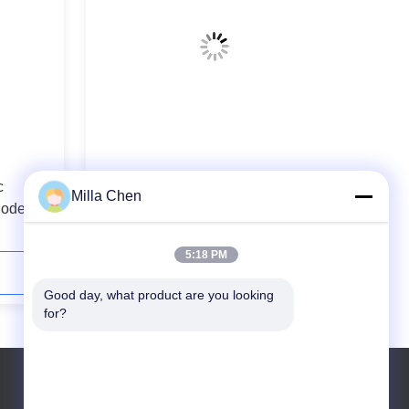
c
Fiber Optic Attenuator 1dB 2dB 3dB
Milla Chen
Mode
5:18 PM
अब संपर्क करें
Good day, what product are you looking 
for?