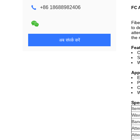
+86 18688982406
FC 
Fibe
to d
atte
the 
अब संपर्क करें
Fea
C
S
W
App
E
P
C
W
Spe
Ite
Wav
Ban
Atte
Atte