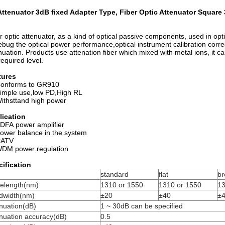
Attenuator 3dB fixed Adapter Type, Fiber Optic Attenuator Square
r optic attenuator, as a kind of optical passive components, used in o
ebug the optical power performance,optical instrument calibration correc
nuation. Products use attenation fiber which mixed with metal ions, it ca
required level.
tures
onforms to GR910
imple use,low PD,High RL
ithsttand high power
lication
DFA power amplifier
ower balance in the system
ATV
DM power regulation
cification
m
standard
flat
b
elength(nm)
1310 or 1550
1310 or 1550
13
dwidth(nm)
±20
±40
±
nuation(dB)
1 ~ 30dB can be specified
nuation accuracy(dB)
0.5