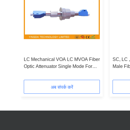
In -
LC Mechanical VOA LC MVOA Fiber
SC, LC 
Optic Attenuator Single Mode For
Male Fib
EDFA Power Amplifier
Type (F
अब संपर्क करें