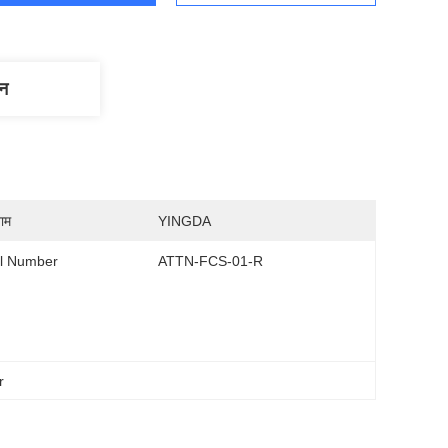
णन
नाम
YINGDA
l Number
ATTN-FCS-01-R
r