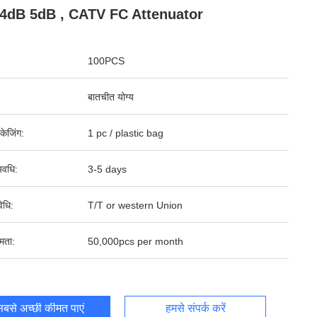
4dB 5dB , CATV FC Attenuator
100PCS
बातचीत योग्य
पैकेजिंग:
1 pc / plastic bag
वधि:
3-5 days
िधि:
T/T or western Union
षमता:
50,000pcs per month
बसे अच्छी कीमत पाएं
हमसे संपर्क करें