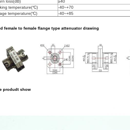
rn loss(dB)
≥40
king temperature(℃)
-40~+70
rage temperature(℃)
-40~+85
d female to female flange type attenuator drawing
e produdt show