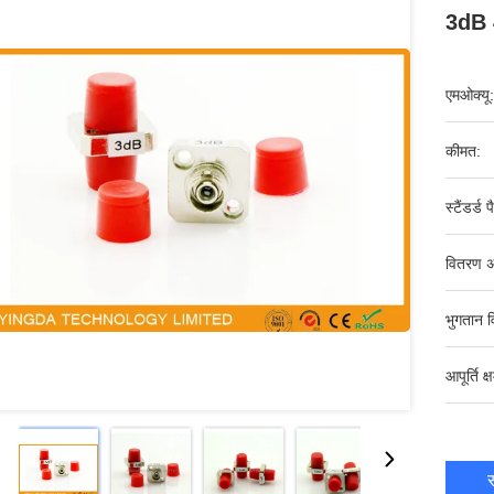
3dB 
एमओक्यू:
कीमत:
स्टैंडर्ड 
वितरण अ
भुगतान व
आपूर्ति क्
स