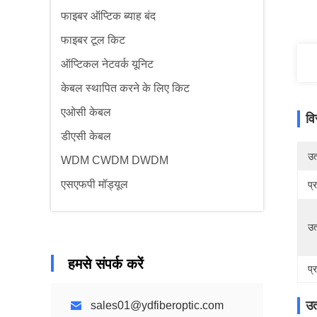
फाइबर ऑप्टिक ब्याह बंद
फाइबर टूल किट
ऑप्टिकल नेटवर्क यूनिट
केबल स्थापित करने के लिए किट
एओसी केबल
वि
डीएसी केबल
उत्
WDM CWDM DWDM
एसएफपी मॉड्यूल
प्
उत
हमसे संपर्क करें
प्
उत
sales01@ydfiberoptic.com