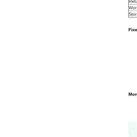
Retu
Wor
Sto
Fixe
Mor