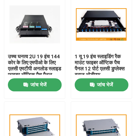
उच्च घनत्व 2U 19 इंच 144
1 यू 19 इंच स्लाइडिंग रैक
कोर के लिए एमपीओ के लिए
माउंट फाइबर ऑप्टिक पैच
एलसी एमटीपी अनलोड स्लाइड
पैनल 12 पोर्ट एलसी डुप्लेक्स
फाइबर ऑप्टिक पैच पैनल
दराज ओडीएफ
एमपीओ रैक डेटा सेंटर
जांच भेजें
जांच भेजें
समाधान
घर
उत्पादों
हमारे बारे में