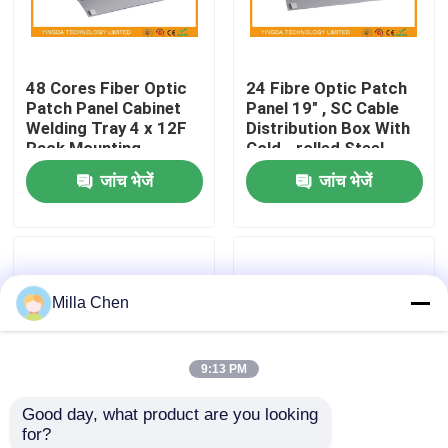
कारखाना भ्रमण
48 Cores Fiber Optic
24 Fibre Optic Patch
Patch Panel Cabinet
Panel 19" , SC Cable
गुणवत्ता नियंत्रण
Welding Tray 4 x 12F
Distribution Box With
Rack Mounting
Cold - rolled Steel
Material
जांच भेजें
जांच भेजें
संपर्क करें
समाचार
Milla Chen
मामलों
9:13 PM
एक उद्धरण का अनुरोध करें
Good day, what product are you looking 
for?
फाइबर ऑप्टिक टर्मिनेशन बॉक्स
डाटा सेंटर कैबिनेट रैक माउंट
12 Port FC Fiber optic