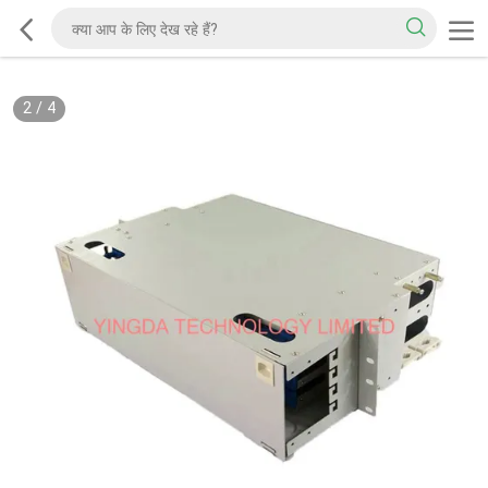
2
/
4