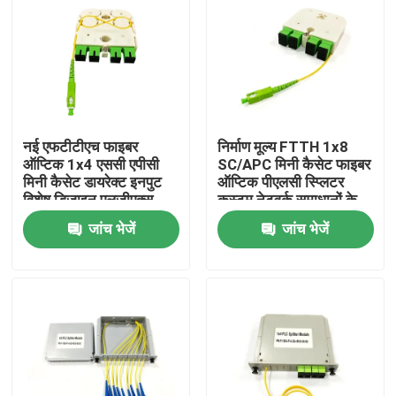
नई एफटीटीएच फाइबर
निर्माण मूल्य FTTH 1x8
ऑप्टिक 1x4 एससी एपीसी
SC/APC मिनी कैसेट फाइबर
मिनी कैसेट डायरेक्ट इनपुट
ऑप्टिक पीएलसी स्प्लिटर
विशेष डिजाइन एलजीएक्स
कस्टम नेटवर्क समाधानों के
पीएलसी स्प्लिटर रूस के लिए
लिए तरंग दैर्ध्य 1260-
जांच भेजें
जांच भेजें
1650nm
घर
उत्पादों
हमारे बारे में