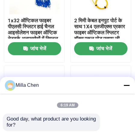
कारखाना भ्रमण
1x32 ऑप्टिकल फाइबर
2 मिमी केबल इनपुट पोर्ट के
पीएलसी स्प्लिटर हाई चैनल
साथ 1X4 एलजीएक्स प्रकार
आइसोलेशन फाइबर ऑप्टिक
फाइबर ऑप्टिकल स्प्लिटर
गुणवत्ता नियंत्रण
नेटवर्क अनुप्रयोगों में सिग्नल
बॉक्स एकल मोड एसएम जी
हस्तक्षेप को कम करना
657 ए नेटवर्क के लिए 0.5
जांच भेजें
जांच भेजें
मीटर पिगटेल लंबाई के साथ
संपर्क करें
समाचार
Milla Chen
मामलों
6:19 AM
एक उद्धरण का अनुरोध करें
Good day, what product are you looking 
for?
1x8 फाइबर ऑप्टिक स्प्लिटर
दूरसंचार प्रणालियों में एससी/
फाइबर ऑप्टिक टर्मिनेशन बॉक्स
मॉड्यूल दूरसंचार प्रणालियों में
यूपीसी कनेक्टर मॉड्यूल के