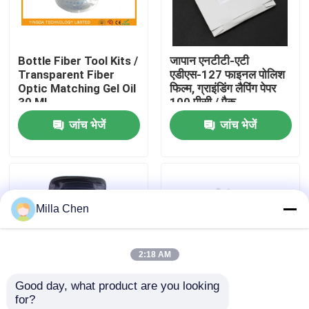
कारखाना भ्रमण
Bottle Fiber Tool Kits /
जापान एनटीटी-एटी
Transparent Fiber
एडीएस-127 फाइनल पोलिश
गुणवत्ता नियंत्रण
Optic Matching Gel Oil
फिल्म, ग्राइंडिंग लैपिंग पेपर
30 ML
100 पीसी / पैक
जांच भेजें
जांच भेजें
संपर्क करें
समाचार
Milla Chen
मामलों
2:18 AM
एक उद्धरण का अनुरोध करें
Good day, what product are you looking 
for?
फाइबर ऑप्टिक टर्मिनेशन बॉक्स
बहुउद्देश्यीय फाइबर ऑप्टिक
एफटीटीएच ऑप्टिकल फाइबर