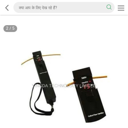
2
/
5