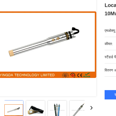
Loca
10M
एमओक्यू:
कीमत:
स्टैंडर्ड 
वितरण अ
स