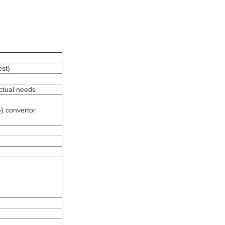
st)
ctual needs
) convertor