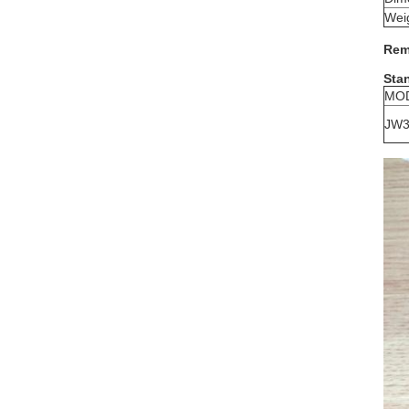
Wei
Rem
Sta
MO
JW3