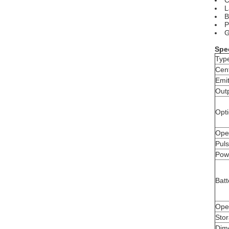
C
L
B
P
G
Spec
Typ
Cen
Emit
Out
Opti
Ope
Pul
Pow
Bat
Ope
Sto
Dim