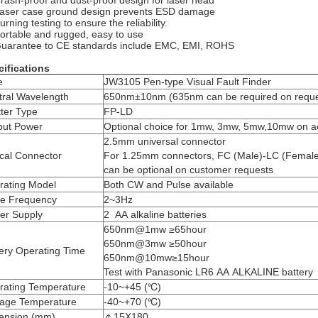
rash-proof and dust-proof design for laser head
aser case ground design prevents ESD damage
urning testing to ensure the reliability.
ortable and rugged, easy to use
uarantee to CE standards include EMC, EMI, ROHS
ifications
e
JW3105 Pen-type Visual Fault Finder
tral Wavelength
650nm±10nm (635nm can be required on reque
ter Type
FP-LD
put Power
Optional choice for 1mw, 3mw, 5mw,10mw on a
2.5mm universal connector
cal Connector
For 1.25mm connectors, FC (Male)-LC (Female
can be optional on customer requests
rating Model
Both CW and Pulse available
se Frequency
2~3Hz
er Supply
2 AA alkaline batteries
650nm@1mw ≥65hour
650nm@3mw ≥50hour
tery Operating Time
650nm@10mw≥15hour
Test with Panasonic LR6 AA ALKALINE battery
rating Temperature
-10~+45 (℃)
rage Temperature
-40~+70 (℃)
ension (mm)
￠15X180