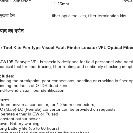
ptical Connector:
Power
1.25mm
रमुखता देना:
fiber optic tool kits
, 
fiber termination kits
्पाद का वर्णन
r Tool Kits Pen-type Visual Fault Finder Locator VFL Optical Fib
JW105 Pentype VFL is specially designed for field personnel who need
omical tool for fiber tracing, fiber routing and continuity checking in op
ncludes:
inding the breakpoint, poor connections, bending or cracking in fiber op
inding the faults of OTDR dead zone
nd-to-end visual fiber identification
tures
.5mm universal connector, for 1.25mm connectors,
C (Male)-LC (Female) convertor can be provided on requests.
perates either in CW or Pulsed
onstant output power
ower Battery warning
ong battery life (up to 60 hours)