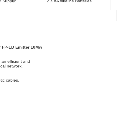
 Supply:
2 X AA Alkaline Batteries
er FP-LD Emitter 10Mw
 an efficient and
tical network.
tic cables.