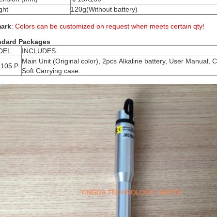
ght
120g(Without battery)
ark
:
Colors can be customized on request when meets certain qty!
ndard Packages
DEL
INCLUDES
Main Unit (Original color), 2pcs Alkaline battery, User Manual,
105 P
Soft Carrying case.