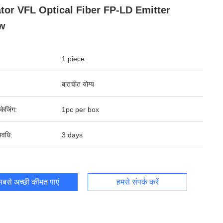
tor VFL Optical Fiber FP-LD Emitter
w
1 piece
बातचीत योग्य
पैकेजिंग:
1pc per box
वधि:
3 days
बसे अच्छी कीमत पाएं
हमसे संपर्क करें