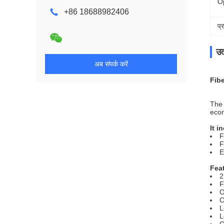
O
+86 18688982406
प्
उत
अब संपर्क करें
Fibe
The 
econ
It i
F
F
E
Fea
2
F
O
C
L
L