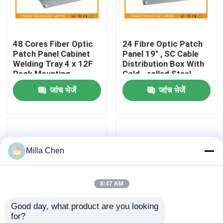
कारखाना भ्रमण
48 Cores Fiber Optic
24 Fibre Optic Patch
Patch Panel Cabinet
Panel 19" , SC Cable
गुणवत्ता नियंत्रण
Welding Tray 4 x 12F
Distribution Box With
Rack Mounting
Cold - rolled Steel
Material
जांच भेजें
जांच भेजें
संपर्क करें
समाचार
Milla Chen
मामलों
8:47 AM
एक उद्धरण का अनुरोध करें
Good day, what product are you looking 
for?
फाइबर ऑप्टिक टर्मिनेशन बॉक्स
डाटा सेंटर कैबिनेट रैक माउंट
12 Port FC Fiber optic