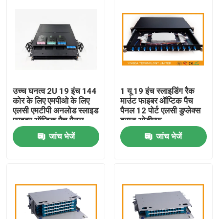
उच्च घनत्व 2U 19 इंच 144
1 यू 19 इंच स्लाइडिंग रैक
कोर के लिए एमपीओ के लिए
माउंट फाइबर ऑप्टिक पैच
एलसी एमटीपी अनलोड स्लाइड
पैनल 12 पोर्ट एलसी डुप्लेक्स
फाइबर ऑप्टिक पैच पैनल
दराज ओडीएफ
एमपीओ रैक डेटा सेंटर
जांच भेजें
जांच भेजें
समाधान
घर
उत्पादों
हमारे बारे में