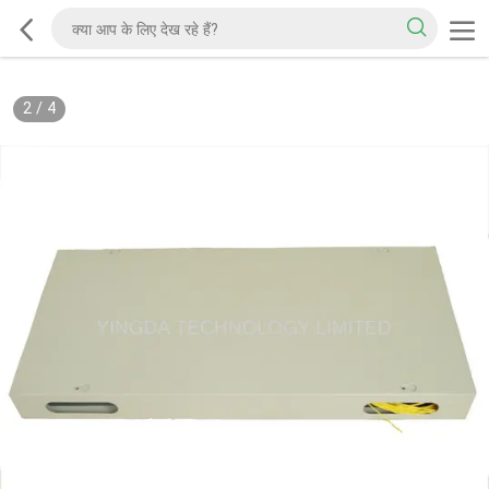
2
/
4