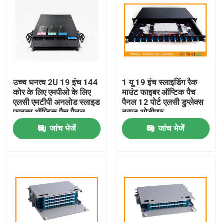
उच्च घनत्व 2U 19 इंच 144
1 यू 19 इंच स्लाइडिंग रैक
कोर के लिए एमपीओ के लिए
माउंट फाइबर ऑप्टिक पैच
एलसी एमटीपी अनलोड स्लाइड
पैनल 12 पोर्ट एलसी डुप्लेक्स
फाइबर ऑप्टिक पैच पैनल
दराज ओडीएफ
एमपीओ रैक डेटा सेंटर
जांच भेजें
जांच भेजें
समाधान
घर
उत्पादों
हमारे बारे में