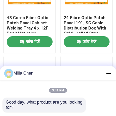
कारखाना भ्रमण
48 Cores Fiber Optic
24 Fibre Optic Patch
Patch Panel Cabinet
Panel 19" , SC Cable
Welding Tray 4 x 12F
Distribution Box With
गुणवत्ता नियंत्रण
Rack Mounting
Cold - rolled Steel
Material
जांच भेजें
जांच भेजें
संपर्क करें
समाचार
Milla Chen
मामलों
3:41 PM
एक उद्धरण का अनुरोध करें
Good day, what product are you looking 
for?
डाटा सेंटर कैबिनेट रैक माउंट
12 Port FC Fiber optic
फाइबर ऑप्टिक टर्मिनेशन बॉक्स
65dB फाइबर ऑप्टिक पैच
Patch Panel rack