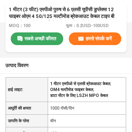
1 मीटर (3 फीट) एमपीओ पुरुष से 6 एलसी यूपीसी डुप्लेक्स 12
फाइबर ओएम 4 50/125 मल्टीमोड ब्रेकआउट केबल टाइप बी
एलएसजेडएच मैजेंटा हाई-डेंसिटी डेटा सेंटर के लिए
MOQ：100
मूल्य：0.2USD-100USD
सबसे अच्छी कीमत
हमसे संपर्क करें
उत्पाद विवरण
1 मीटर एमपीओ से एलसी ब्रेकआउट केबल
,
हाई लाइट:
OM4 मल्टीमोड फाइबर केबल
,
डाटा सेंटर के लिए LSZH MPO केबल
आपूर्ति की क्षमता
1000 पीसी/दिन
उत्पत्ति के प्लेस
चीन