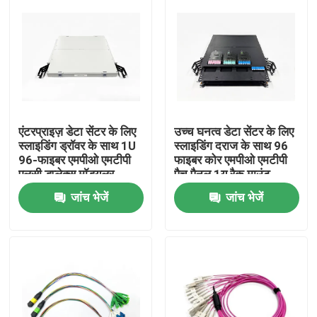
एंटरप्राइज़ डेटा सेंटर के लिए
उच्च घनत्व डेटा सेंटर के लिए
स्लाइडिंग ड्रॉवर के साथ 1U
स्लाइडिंग दराज के साथ 96
96-फाइबर एमपीओ एमटीपी
फाइबर कोर एमपीओ एमटीपी
एलसी डुप्लेक्स मॉड्यूलर
पैच पैनल 1यू रैक माउंट
फाइबर पैच पैनल संलग्नक
जांच भेजें
जांच भेजें
घर
उत्पादों
हमारे बारे में