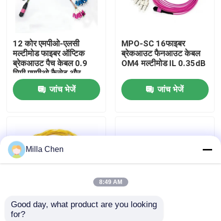
कारखाना भ्रमण
12 कोर एमपीओ-एलसी
MPO-SC 16फाइबर
मल्टीमोड फाइबर ऑप्टिक
ब्रेकआउट फैनआउट केबल
गुणवत्ता नियंत्रण
ब्रेकआउट पैच केबल 0.9
OM4 मल्टीमोड IL 0.35dB
मिमी एमपीओ कैसेट और
मॉड्यूलर संलग्नक के लिए
जांच भेजें
जांच भेजें
संपर्क करें
समाचार
Milla Chen
मामलों
8:49 AM
एक उद्धरण का अनुरोध करें
Good day, what product are you looking 
for?
फाइबर ऑप्टिक टर्मिनेशन बॉक्स
नेटवर्क समाधान ऑप्टिकल
MPO-LC 16 से LC डुप्लेक्स