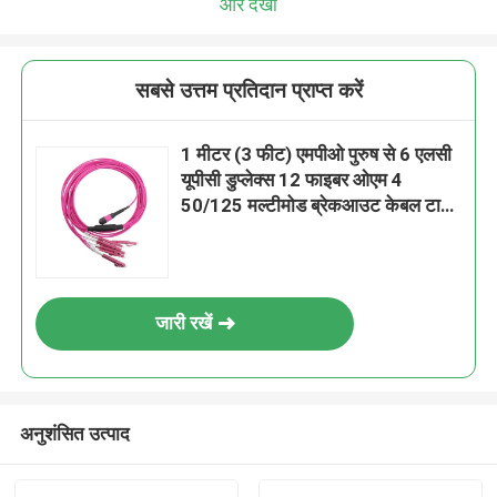
और देखो
सबसे उत्तम प्रतिदान प्राप्त करें
1 मीटर (3 फीट) एमपीओ पुरुष से 6 एलसी
यूपीसी डुप्लेक्स 12 फाइबर ओएम 4
50/125 मल्टीमोड ब्रेकआउट केबल टाइप
बी एलएसजेडएच मैजेंटा हाई-डेंसिटी डेटा
सेंटर के लिए
जारी रखें
अनुशंसित उत्पाद