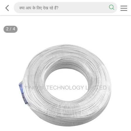
2
/
4