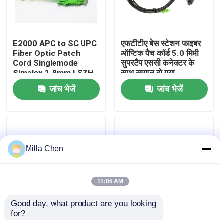
कारखाना भ्रमण
E2000 APC to SC UPC
एफटीटीए बेस स्टेशन फाइबर
Fiber Optic Patch
ऑप्टिक पैच कॉर्ड 5.0 मिमी
गुणवत्ता नियंत्रण
Cord Singlemode
सुपरटैप एससी कनेक्टर के
Simplex 1.8mm LSZH
साथ समाप्त हो गया
Riser Cable
जांच भेजें
जांच भेजें
संपर्क करें
समाचार
Milla Chen
मामलों
11:06 AM
एक उद्धरण का अनुरोध करें
Good day, what product are you looking 
for?
फाइबर ऑप्टिक टर्मिनेशन बॉक्स
LC / APC Fiber Optic
High flexibility APC LC