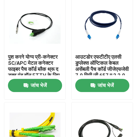
पुश करने योग्य प्री-कनेक्टर
आउटडोर एफटीटीए एलसी
SC/APC मेटल कनेक्टर
डुप्लेक्स ऑप्टिकल केबल
फाइबर पैच कॉर्ड ब्लैक थ्रू द
असेंबली पैच कॉर्ड जीजेएफजेवी
डक्ट एंड वॉल FTTH के लिए
7.0 मिमी जी 657 ए 2 2.0
मिमी
जांच भेजें
जांच भेजें
घर
उत्पादों
हमारे बारे में