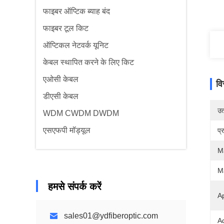
फाइबर ऑप्टिक ब्याह बंद
फाइबर टूल किट
ऑप्टिकल नेटवर्क यूनिट
केबल स्थापित करने के लिए किट
एओसी केबल
वि
डीएसी केबल
उत्
WDM CWDM DWDM
एसएफपी मॉड्यूल
प्
M
Ma
हमसे संपर्क करें
Ap
sales01@ydfiberoptic.com
A