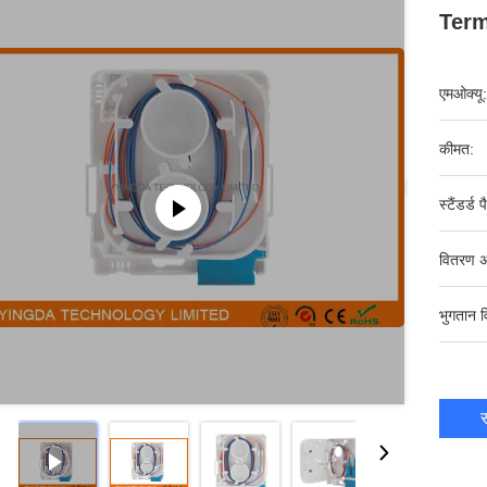
Term
एमओक्यू:
कीमत:
स्टैंडर्ड 
वितरण अ
भुगतान व
स