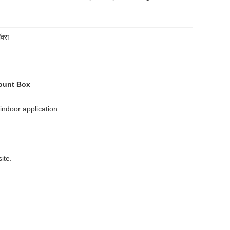
क्स
Mount Box
indoor application.
ite.