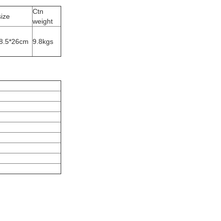
Ctn
size
weight
8.5*26cm
9.8kgs