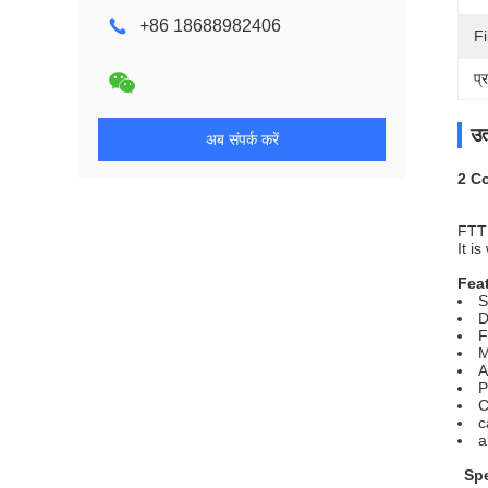
+86 18688982406
F
प्
उत
अब संपर्क करें
2 C
FTTH
It i
Fea
S
D
F
M
A
P
C
c
a
Spe