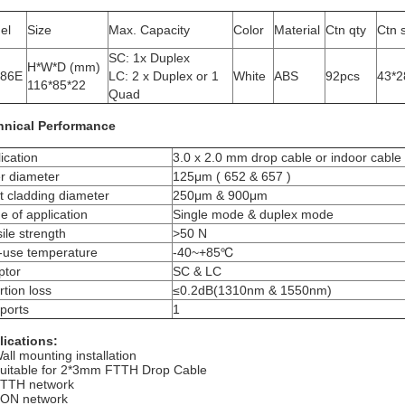
el
Size
Max. Capacity
Color
Material
Ctn qty
Ctn 
SC: 1x Duplex
H*W*D (mm)
86E
LC: 2 x Duplex or 1
White
ABS
92pcs
43*2
116*85*22
Quad
hnical Performance
ication
3.0 x 2.0 mm drop cable or indoor cable
r diameter
125μm ( 652 & 657 )
t cladding diameter
250μm & 900μm
 of application
Single mode & duplex mode
ile strength
>50 N
-use temperature
-40~+85℃
ptor
SC & LC
rtion loss
≤0.2dB(1310nm & 1550nm)
ports
1
lications:
all mounting installation
uitable for 2*3mm FTTH Drop Cable
TTH network
ON network