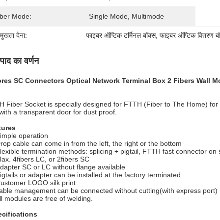
iber Mode:
Single Mode, Multimode
रमुखता देना:
फाइबर ऑप्टिक टर्मिनल बॉक्स
, 
फाइबर ऑप्टिक वितरण बॉ
्पाद का वर्णन
ores SC Connectors Optical Network Terminal Box 2 Fibers Wall 
 Fiber Socket is specially designed for FTTH (Fiber to The Home) for 
s with a transparent door for dust proof.
tures
imple operation
rop cable can come in from the left, the right or the bottom
lexible termination methods: splicing + pigtail, FTTH fast connector on s
ax. 4fibers LC, or 2fibers SC
dapter SC or LC without flange available
igtails or adapter can be installed at the factory terminated
ustomer LOGO silk print
able management can be connected without cutting(with express port)
ll modules are free of welding.
cifications