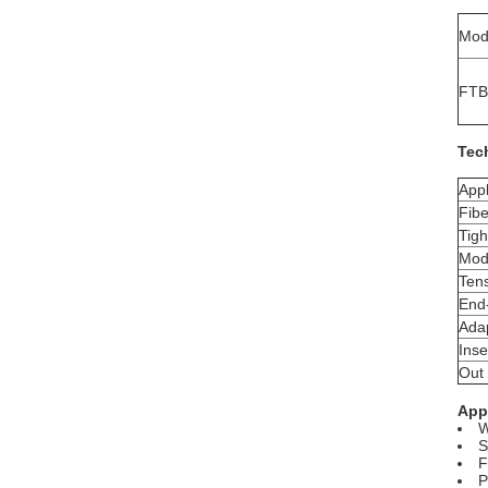
Mod
FTB
Tec
Appl
Fibe
Tigh
Mode
Tens
End
Ada
Inse
Out 
App
W
S
F
P