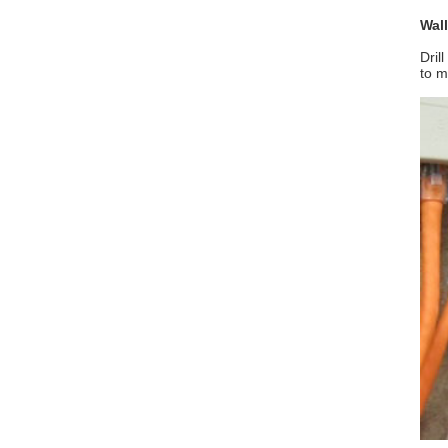
Wall
Dril
to m