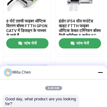
कारखाना भ्रमण
8 पोर्ट एससी फाइबर ऑप्टिक
इंडोर IP54 वॉल माउंटेड
वितरण बॉक्स FTTH GPON
व्हाइट FTTH फाइबर
गुणवत्ता नियंत्रण
CATV में डिजाइन के माध्यम
ऑप्टिक केबल टर्मिनेशन बॉक्स
से जाते हैं
मिनी कॉम्पैक्ट 8 करोड़ SC
अडैप्टर:
जांच भेजें
जांच भेजें
संपर्क करें
समाचार
Milla Chen
मामलों
6:40 AM
एक उद्धरण का अनुरोध करें
Good day, what product are you looking 
for?
फाइबर ऑप्टिक टर्मिनेशन बॉक्स
12core SC 1X8 स्प्लिटर
एससी सिम्प्लेक्स एलसी