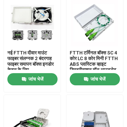
नई FTTH दीवार माउंट
FTTH टर्मिनल बॉक्स SC 4
फाइबर संलग्नक 2 बंदरगाह
कोर LC 8 कोर मिनी FTTH
फाइबर समापन बॉक्स इनडोर
ABS प्लास्टिक व्हाइट
केबल के लिए
डिस्ट्रीब्यूशन वॉल आउटलेट
फेसप्लेट
जांच भेजें
जांच भेजें
घर
उत्पादों
हमारे बारे में