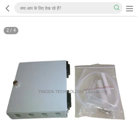
2
/
4