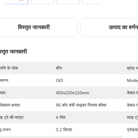
विस्तृत जानकारी
उत्पाद का वर्णन
स्तृत जानकारी
पत्ति के प्लेस
चीन
ब्रांड 
रमाणन
ISO
Mode
याम:
450x220x110mm
केबल पो
िकतम क्षमता:
96 कोर बंची फाइबर स्प्लिस बॉक्स
केबल व
याह ट्रे की मात्रा:
4 पीस
ब्याह ट्
द्ध वजन:
3.2 किग्रा
प्रोडक