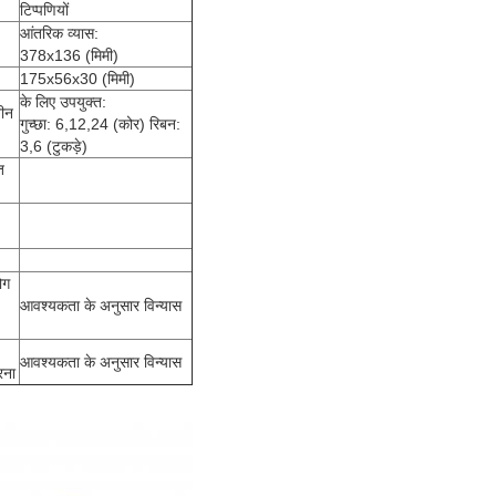
टिप्पणियों
आंतरिक व्यास:
378x136 (मिमी)
175x56x30 (मिमी)
के लिए उपयुक्त:
तीन
गुच्छा: 6,12,24 (कोर) रिबन:
3,6 (टुकड़े)
त
ोग
आवश्यकता के अनुसार विन्यास
आवश्यकता के अनुसार विन्यास
रना