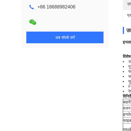
उत
+86 18688982406
प्
उत
अब संपर्क करें
इनला
विशेष
उ
प
फ
फ
घ
F
र
विनिर्
बाहर
वजन 
इनले
फाइब
एफओए