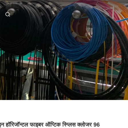
न हॉरिजॉन्टल फाइबर ऑप्टिक स्प्लिस क्लोजर 96