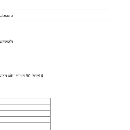
 closure
म आउटडोर
्घाटन कोण लगभग 90 डिग्री है