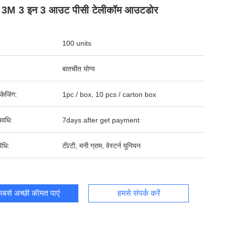
़ 3M 3 इन 3 आउट पीसी टेलीकॉम आउटडोर
100 units
बातचीत योग्य
पैकेजिंग:
1pc / box, 10 pcs / carton box
वधि:
7days after get payment
िधि:
टी/टी, मनी ग्राम, वेस्टर्न यूनियन
बसे अच्छी कीमत पाएं
हमसे संपर्क करें