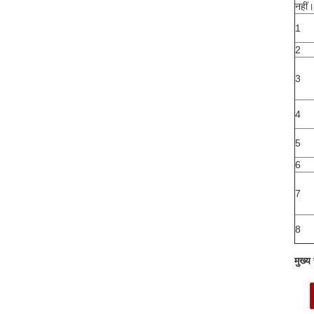
नहीं।
1
2
3
4
5
6
7
8
मुख्