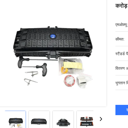
करोड
एमओक्यू:
कीमत:
स्टैंडर्ड 
वितरण अ
भुगतान व
स