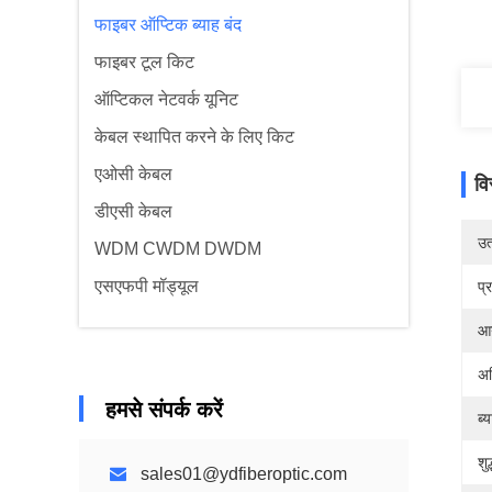
फाइबर ऑप्टिक ब्याह बंद
फाइबर टूल किट
ऑप्टिकल नेटवर्क यूनिट
केबल स्थापित करने के लिए किट
एओसी केबल
वि
डीएसी केबल
उत्
WDM CWDM DWDM
एसएफपी मॉड्यूल
प्
आ
अध
हमसे संपर्क करें
ब्
शु
sales01@ydfiberoptic.com