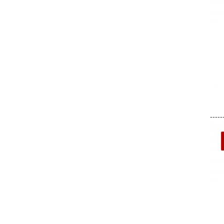
-----