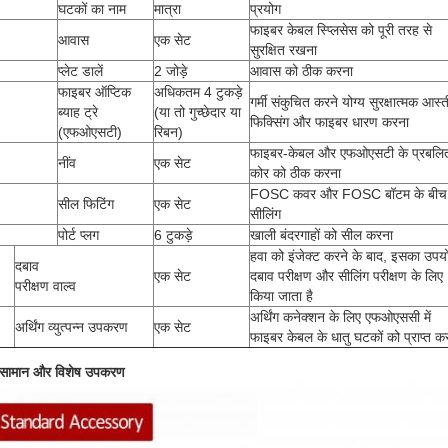
घटकों का नाम
मात्रा
प्रयोग
फाइबर केबल स्प्लिसेस को पूरी तरह से
आवास
एक सेट
सुरक्षित रखना
प्लेट डालें
2 जोड़े
आवास को ठीक करना
फाइबर ऑप्टिक
अधिकतम 4 टुकड़े
गर्मी संकुचित करने योग्य सुरक्षात्मक आस्
ब्याह ट्रे
(या तो गुच्छेदार या
फिक्सिंग और फाइबर धारण करना
(एफओएसटी)
रिबन)
फाइबर-केबल और एफओएसटी के प्रबलि
नींव
एक सेट
कोर को ठीक करना
FOSC कवर और FOSC बॉटम के बीच
सील फिटिंग
एक सेट
सीलिंग
पोर्ट प्लग
6 टुकड़े
खाली बंदरगाहों को सील करना
हवा को इंजेक्ट करने के बाद, इसका उपय
दबाव
एक सेट
दबाव परीक्षण और सीलिंग परीक्षण के लिए
परीक्षण वाल्व
किया जाता है
अर्थिंग कनेक्शन के लिए एफओएससी में
अर्थिंग व्युत्पन्न उपकरण
एक सेट
फाइबर केबल के धातु घटकों को प्राप्त क
य सामान और विशेष उपकरण