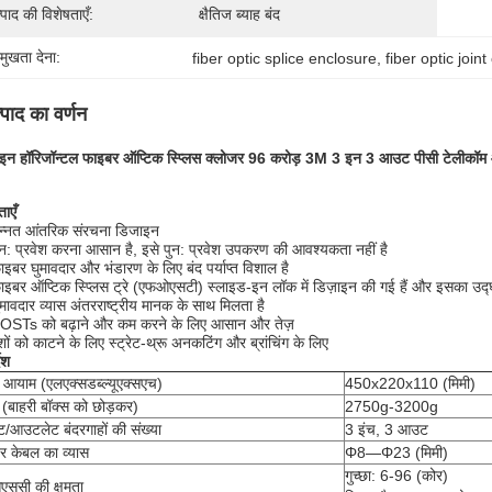
्पाद की विशेषताएँ:
क्षैतिज ब्याह बंद
रमुखता देना:
fiber optic splice enclosure
, 
fiber optic joint
्पाद का वर्णन
इन हॉरिजॉन्टल फाइबर ऑप्टिक स्प्लिस क्लोजर 96 करोड़ 3M 3 इन 3 आउट पीसी टेलीकॉ
ताएँ
न्नत आंतरिक संरचना डिजाइन
ुन: प्रवेश करना आसान है, इसे पुन: प्रवेश उपकरण की आवश्यकता नहीं है
ाइबर घुमावदार और भंडारण के लिए बंद पर्याप्त विशाल है
ाइबर ऑप्टिक स्प्लिस ट्रे (एफओएसटी) स्लाइड-इन लॉक में डिज़ाइन की गई हैं और इसका उद
ुमावदार व्यास अंतरराष्ट्रीय मानक के साथ मिलता है
OSTs को बढ़ाने और कम करने के लिए आसान और तेज़
ेशों को काटने के लिए स्ट्रेट-थ्रू अनकटिंग और ब्रांचिंग के लिए
देश
ी आयाम (एलएक्सडब्ल्यूएक्सएच)
450x220x110 (मिमी)
(बाहरी बॉक्स को छोड़कर)
2750g-3200g
ट/आउटलेट बंदरगाहों की संख्या
3 इंच, 3 आउट
र केबल का व्यास
Φ8—Φ23 (मिमी)
गुच्छा: 6-96 (कोर)
ससी की क्षमता