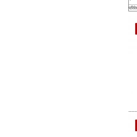
परिव
-----