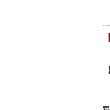
-----
-----
मुख्