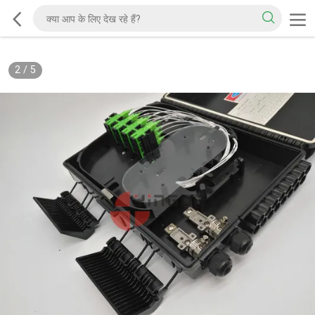
2
/
5