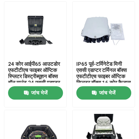
24 कोर आईपी65 आउटडोर
IP65 पूर्व-टर्मिनेटेड मिनी
एफटीटीएच फाइबर ऑप्टिक
एससी एडाप्टर टर्मिनल बॉक्स
स्प्लिटर डिस्ट्रीब्यूशन बॉक्स
एफटीटीएच फाइबर ऑप्टिक
वॉल माउंट 24 एससी एडाप्टर
स्प्लिटर बॉक्स 16 कोर कैजास
पीसी+एबीएस
नैप एफटीटीएच समाधान के
जांच भेजें
जांच भेजें
एफडीबी0224एचएफ के साथ
लिए
घर
उत्पादों
हमारे बारे में