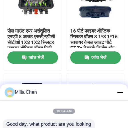
कारखाना भ्रमण
पोल माउंट एयर असंतुलित
16 पोर्ट फाइबर ऑप्टिक
गुणवत्ता नियंत्रण
एनएपी 8 आउट एससी/एपीसी
स्प्लिटर बॉक्स S 1*8 1*16
सीटीओ 1X8 1X2 स्प्लिटर
स्क्वायर केबल आउट पोर्ट
फाइबर ऑप्टिक बॉक्स मिनी
FTTx नेटवर्क निर्माण और
संपर्क करें
एससी
प्रबंधन के लिए
जांच भेजें
जांच भेजें
समाचार
मामलों
Milla Chen
एक उद्धरण का अनुरोध करें
10:04 AM
Good day, what product are you looking 
फाइबर ऑप्टिक टर्मिनेशन बॉक्स