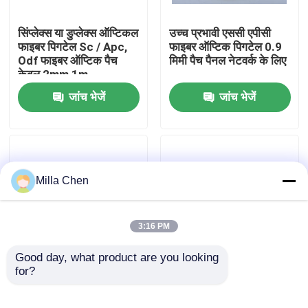
सिंप्लेक्स या डुप्लेक्स ऑप्टिकल
उच्च प्रभावी एससी एपीसी
कारखाना भ्रमण
फाइबर पिगटेल Sc / Apc,
फाइबर ऑप्टिक पिगटेल 0.9
Odf फाइबर ऑप्टिक पैच
मिमी पैच पैनल नेटवर्क के लिए
केबल 2mm 1m
गुणवत्ता नियंत्रण
जांच भेजें
जांच भेजें
संपर्क करें
समाचार
Milla Chen
मामलों
3:16 PM
एक उद्धरण का अनुरोध करें
Good day, what product are you looking 
for?
12 रंग एससी एपीसी फाइबर
एफसी / एपीसी 4 कोर
ऑप्टिक पिगेट्स G657A1
ऑप्टिकल फाइबर Pigtails
फाइबर ऑप्टिक टर्मिनेशन बॉक्स
LSZH 900um 3Mts
पैच कॉर्ड केबल पनरोक ब्लैक,