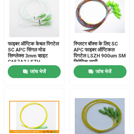
फाइबर ऑप्टिक केबल पिगटेल
स्प्लिटर बॉक्स के लिए SC
SC APC सिंगल मोड
APC फाइबर ऑप्टिकल
सिम्प्लेक्स 3mm व्हाइट
पिगटेल LSZH 900um SM
G657A2 LSZH
सिरेमिक सामी
जांच भेजें
जांच भेजें
घर
उत्पादों
हमारे बारे में