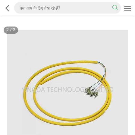
2
/
3