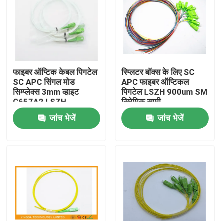
फाइबर ऑप्टिक केबल पिगटेल
स्प्लिटर बॉक्स के लिए SC
SC APC सिंगल मोड
APC फाइबर ऑप्टिकल
सिम्प्लेक्स 3mm व्हाइट
पिगटेल LSZH 900um SM
G657A2 LSZH
सिरेमिक सामी
जांच भेजें
जांच भेजें
घर
उत्पादों
हमारे बारे में