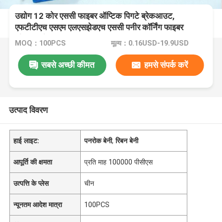
उद्योग 12 कोर एससी फाइबर ऑप्टिक पिगटे ब्रेकआउट,
एफटीटीएच एसएम एलएसझेडएच एससी पनीर कॉर्निंग फाइबर
जी652 डी
MOQ：100PCS
मूल्य：0.16USD-19.9USD
सबसे अच्छी कीमत
हमसे संपर्क करें
उत्पाद विवरण
हाई लाइट:
पनरोक बेनी
,
रिबन बेनी
आपूर्ति की क्षमता
प्रति माह 100000 पीसीएस
उत्पत्ति के प्लेस
चीन
न्यूनतम आदेश मात्रा
100PCS