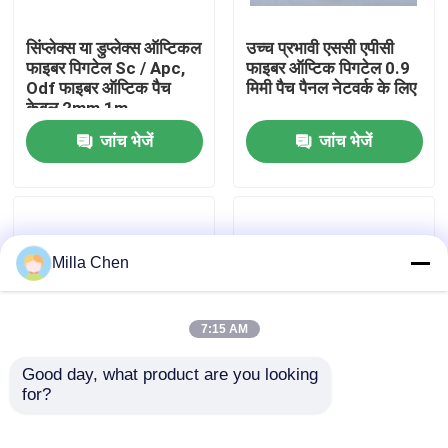
सिंप्लेक्स या डुप्लेक्स ऑप्टिकल
उच्च प्रभावी एससी एपीसी
कारखाना भ्रमण
फाइबर पिगटेल Sc / Apc,
फाइबर ऑप्टिक पिगटेल 0.9
Odf फाइबर ऑप्टिक पैच
मिमी पैच पैनल नेटवर्क के लिए
केबल 2mm 1m
गुणवत्ता नियंत्रण
जांच भेजें
जांच भेजें
संपर्क करें
समाचार
Milla Chen
मामलों
7:15 AM
एक उद्धरण का अनुरोध करें
Good day, what product are you looking 
for?
12 रंग एससी एपीसी फाइबर
एफसी / एपीसी 4 कोर
ऑप्टिक पिगेट्स G657A1
ऑप्टिकल फाइबर Pigtails
फाइबर ऑप्टिक टर्मिनेशन बॉक्स
LSZH 900um 3Mts
पैच कॉर्ड केबल पनरोक ब्लैक,