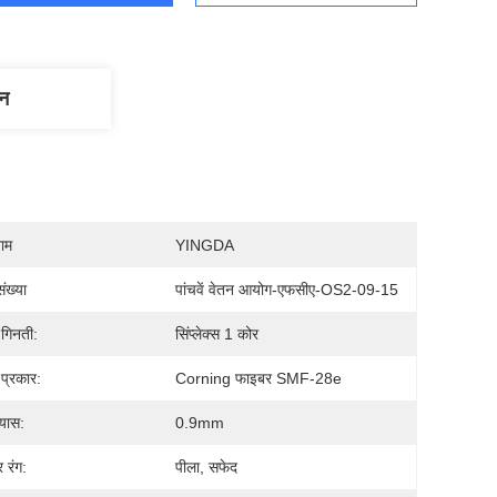
णन
नाम
YINGDA
ंख्या
पांचवें वेतन आयोग-एफसीए-OS2-09-15
गिनती:
सिंप्लेक्स 1 कोर
प्रकार:
Corning फाइबर SMF-28e
्यास:
0.9mm
 रंग:
पीला, सफेद