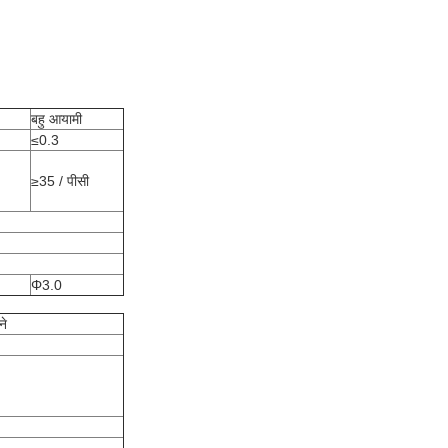
बहु आयामी
≤0.3
≥35 / पीसी
Φ3.0
ने