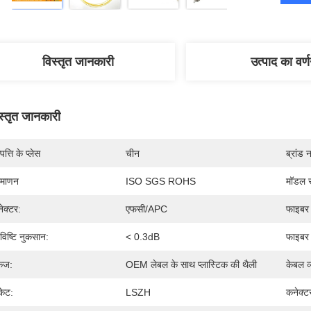
विस्तृत जानकारी
उत्पाद का वर्
स्तृत जानकारी
पत्ति के प्लेस
चीन
ब्रांड 
रमाणन
ISO SGS ROHS
मॉडल स
ेक्टर:
एफसी/APC
फाइबर 
रविष्टि नुकसान:
< 0.3dB
फाइबर 
केज:
OEM लेबल के साथ प्लास्टिक की थैली
केबल व
केट:
LSZH
कनेक्टर