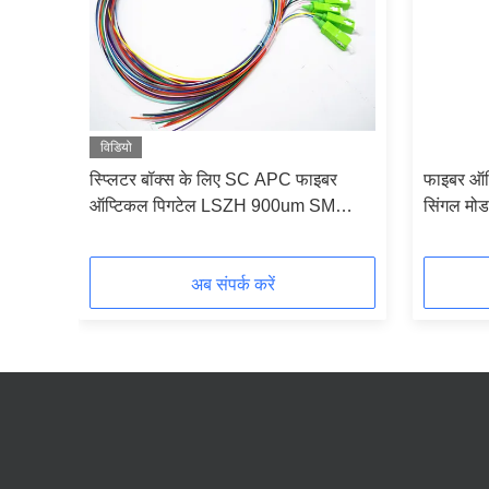
विडियो
पिगटेल
स्प्लिटर बॉक्स के लिए SC APC फाइबर
फाइबर ऑप
ेबल
ऑप्टिकल पिगटेल LSZH 900um SM
सिंगल मोड
सिरेमिक सामी
LSZH
अब संपर्क करें