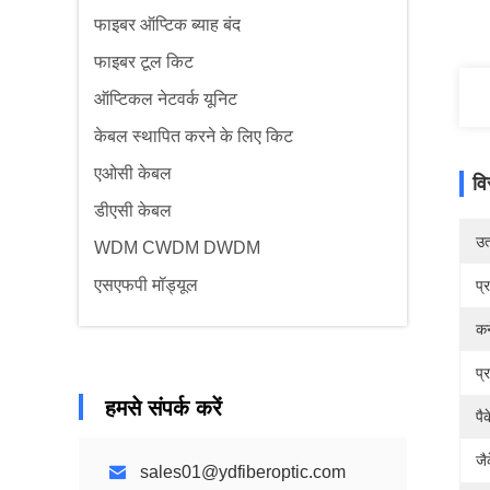
फाइबर ऑप्टिक ब्याह बंद
फाइबर टूल किट
ऑप्टिकल नेटवर्क यूनिट
केबल स्थापित करने के लिए किट
एओसी केबल
वि
डीएसी केबल
उत्
WDM CWDM DWDM
एसएफपी मॉड्यूल
प्
कन
प्
हमसे संपर्क करें
पै
जै
sales01@ydfiberoptic.com