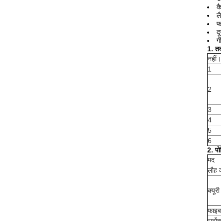
क
ल
फ
द
ग
1. त
नहीं।
1
2
3
4
5
6
2. पो
मद
लौह व
क्यूरी
फाइब