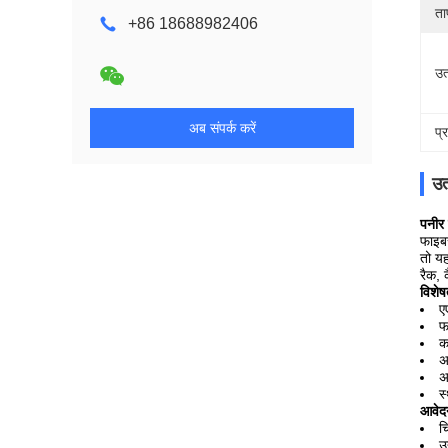
ता
+86 18688982406
उत
अब संपर्क करें
प्
उत
पनीर
फाइबर
तो यह
रैक, 
विशेष
ए
फ
क
अ
अ
स
आवेद
च
उ