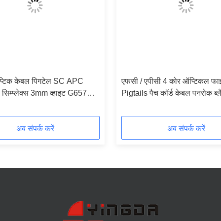
्टिक केबल पिगटेल SC APC
एफसी / एपीसी 4 कोर ऑप्टिकल फा
 सिम्प्लेक्स 3mm व्हाइट G657A2
Pigtails पैच कॉर्ड केबल पनरोक ब्ल
अनुकूलित
अब संपर्क करें
अब संपर्क करें