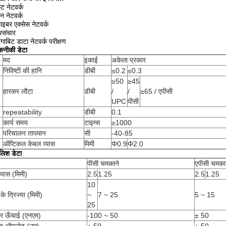
ैट नेटवर्क
ैन नेटवर्क
ाइबर एक्सेस नेटवर्क
ूरसंचार
ीगाबिट डाटा नेटवर्क परीक्षण
कनीकी डेटा
मद
इकाई
अकेला प्रकार
निविष्टी की हानि
डीबी
≤0.2
≤0.3
≥50
≥45
हारकर लौटा
डीबी
/
/
≥65 / एपीसी
UPC
पीसी
repeatability
डीबी
0.1
कार्य समय
टाइम्स
≥1000
परिचालन तापमान
सी
-40-85
ऑप्टिकल केबल व्यास
मिमी
Φ0.9
Φ2.0
लिश डेटा
पीसी चमकाने
एपीसी चमका
्यास (मिमी)
2.5
1.25
2.5
1.25
10
 के त्रिज्या (मिमी)
~
7 ~ 25
5 ~ 15
25
र ऊँचाई (एनएम)
-100 ~ 50
± 50