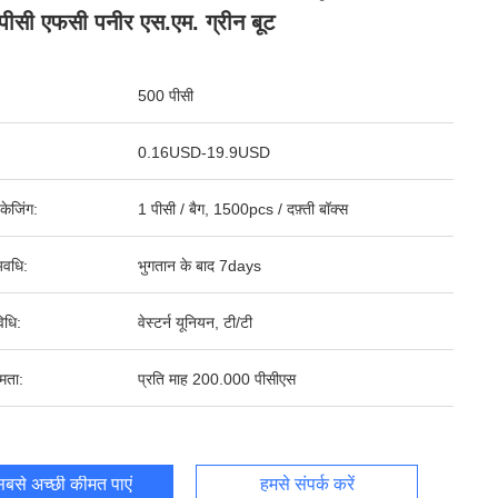
पीसी एफसी पनीर एस.एम. ग्रीन बूट
500 पीसी
0.16USD-19.9USD
पैकेजिंग:
1 पीसी / बैग, 1500pcs / दफ़्ती बॉक्स
वधि:
भुगतान के बाद 7days
िधि:
वेस्टर्न यूनियन, टी/टी
षमता:
प्रति माह 200.000 पीसीएस
बसे अच्छी कीमत पाएं
हमसे संपर्क करें