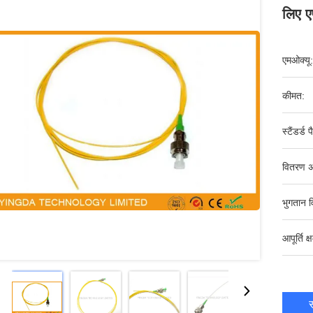
लिए ए
एमओक्यू:
कीमत:
स्टैंडर्ड 
वितरण अ
भुगतान व
आपूर्ति क्
स