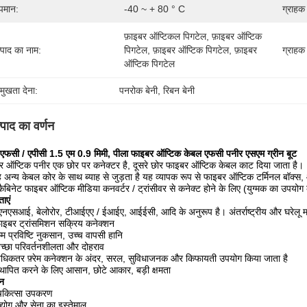
पमान:
-40 ~ + 80 ° C
ग्राहक
फ़ाइबर ऑप्टिकल पिगटेल, फ़ाइबर ऑप्टिक 
्पाद का नाम:
पिगटेल, फ़ाइबर ऑप्टिक पिगटेल, फ़ाइबर 
ग्राहक
ऑप्टिक पिगटेल
रमुखता देना:
पनरोक बेनी
, 
रिबन बेनी
्पाद का वर्णन
 एफसी / एपीसी 1.5 एम 0.9 मिमी, पीला फाइबर ऑप्टिक केबल एफसी पनीर एसएम ग्रीन बूट
 ऑप्टिक पनीर एक छोर पर कनेक्टर है, दूसरे छोर फाइबर ऑप्टिक केबल काट दिया जाता है।
 अन्य केबल कोर के साथ ब्याह से जुड़ता है यह व्यापक रूप से फाइबर ऑप्टिक टर्मिनल बॉक्स
कैबिनेट फाइबर ऑप्टिक मीडिया कनवर्टर / ट्रांसीवर से कनेक्ट होने के लिए (युग्मक का उपयोग कर
ताएं
एनएसआई, बेलोरोर, टीआईएए / ईआईए, आईईसी, आदि के अनुरूप है। अंतर्राष्ट्रीय और घरेलू म
ाइबर ट्रांसमिशन सक्रिय कनेक्शन
म प्रविष्टि नुकसान, उच्च वापसी हानि
च्छा परिवर्तनशीलता और दोहराव
धिकतर फ़्रेम कनेक्शन के अंदर, सरल, सुविधाजनक और किफायती उपयोग किया जाता है
्थापित करने के लिए आसान, छोटे आकार, बड़ी क्षमता
न
िकित्सा उपकरण
द्योग और सेना का इस्तेमाल