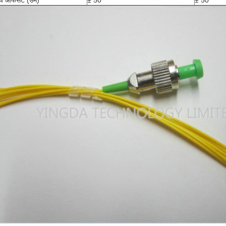
ोच्च ऑफसेट (उम)
± 50
± 50