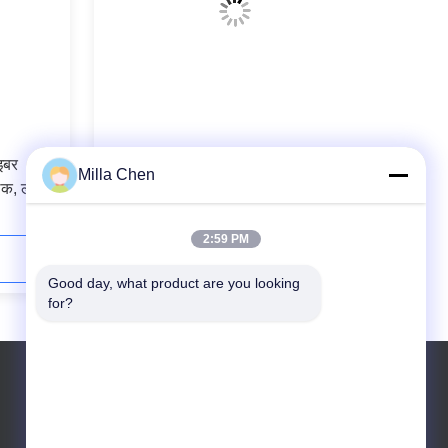
इबर
LC APC Fiber Pigtails OS2 Simplex
Milla Chen
ैक, लंबाई
900um 1Meter , Pigtail LC APC SM
SX 1M
2:59 PM
अब संपर्क करें
Good day, what product are you looking 
for?