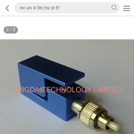
2
/
5