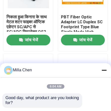
कारखाना भ्रमण
निकला हुआ किनारा के साथ
PBT Fiber Optic
मेटल शटर फाइबर ऑप्टिक
Adapter LC Duplex SC
एडेप्टर SC/APC से
Footprint Type Blue
गुणवत्ता नियंत्रण
SC/APC सिम्पलेक्स OS2
Single Mode High
सिंगल मोड
Density
जांच भेजें
जांच भेजें
संपर्क करें
समाचार
Milla Chen
मामलों
6:04 AM
एक उद्धरण का अनुरोध करें
Good day, what product are you looking 
for?
Blue Fiber Test ST /
PBT White Plastic MM
फाइबर ऑप्टिक टर्मिनेशन बॉक्स
PC Bare Fiber Optic
DX Fiber Optic