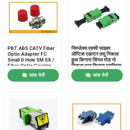
PBT ABS CATV Fiber
सिम्प्लेक्स एससी फाइबर
Optic Adapter FC
ऑप्टिक एडाप्टर लघु निकला
Small D Hole SM SX /
हुआ किनारा सिंगल मोड नो
Fiber Optic Coupler
निकला हुआ किनारा प्लास्टिक
युग्मक
जांच भेजें
जांच भेजें
घर
उत्पादों
हमारे बारे में