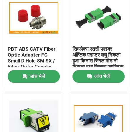
PBT ABS CATV Fiber
सिम्प्लेक्स एससी फाइबर
Optic Adapter FC
ऑप्टिक एडाप्टर लघु निकला
Small D Hole SM SX /
हुआ किनारा सिंगल मोड नो
Fiber Optic Coupler
निकला हुआ किनारा प्लास्टिक
युग्मक
जांच भेजें
जांच भेजें
घर
उत्पादों
हमारे बारे में