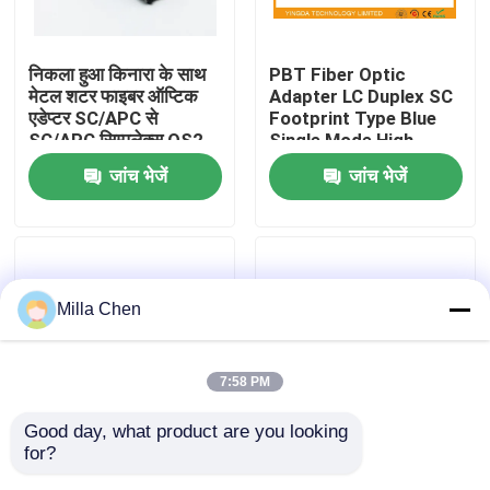
कारखाना भ्रमण
निकला हुआ किनारा के साथ
PBT Fiber Optic
मेटल शटर फाइबर ऑप्टिक
Adapter LC Duplex SC
एडेप्टर SC/APC से
Footprint Type Blue
गुणवत्ता नियंत्रण
SC/APC सिम्पलेक्स OS2
Single Mode High
सिंगल मोड
Density
जांच भेजें
जांच भेजें
संपर्क करें
समाचार
Milla Chen
मामलों
7:58 PM
एक उद्धरण का अनुरोध करें
Good day, what product are you looking 
for?
Blue Fiber Test ST /
PBT White Plastic MM
फाइबर ऑप्टिक टर्मिनेशन बॉक्स
PC Bare Fiber Optic
DX Fiber Optic