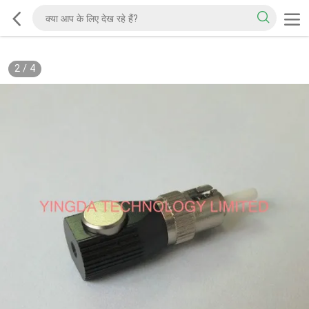
2
/
4