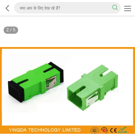
2
/
5