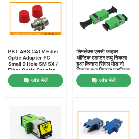
PBT ABS CATV Fiber
सिम्प्लेक्स एससी फाइबर
Optic Adapter FC
ऑप्टिक एडाप्टर लघु निकला
Small D Hole SM SX /
हुआ किनारा सिंगल मोड नो
Fiber Optic Coupler
निकला हुआ किनारा प्लास्टिक
युग्मक
जांच भेजें
जांच भेजें
घर
उत्पादों
हमारे बारे में