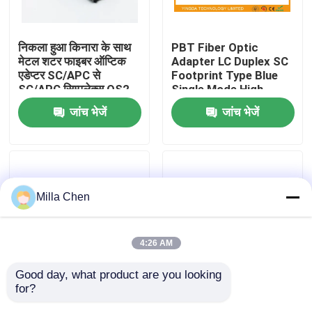
कारखाना भ्रमण
निकला हुआ किनारा के साथ
PBT Fiber Optic
मेटल शटर फाइबर ऑप्टिक
Adapter LC Duplex SC
एडेप्टर SC/APC से
Footprint Type Blue
गुणवत्ता नियंत्रण
SC/APC सिम्पलेक्स OS2
Single Mode High
सिंगल मोड
Density
जांच भेजें
जांच भेजें
संपर्क करें
समाचार
Milla Chen
मामलों
4:26 AM
एक उद्धरण का अनुरोध करें
Good day, what product are you looking 
for?
Blue Fiber Test ST /
PBT White Plastic MM
फाइबर ऑप्टिक टर्मिनेशन बॉक्स
PC Bare Fiber Optic
DX Fiber Optic