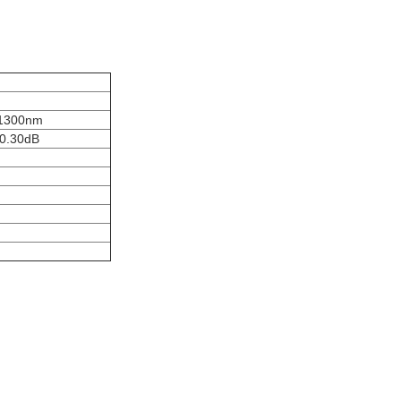
 1300nm
 0.30dB