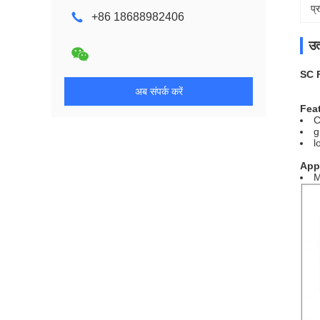
प्
+86 18688982406
उत
SC 
अब संपर्क करें
Fea
C
g
l
App
M