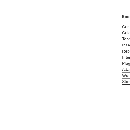
Spec
Con
Col
Tes
Inse
Repe
Int
Plu
Adap
Wor
Sto