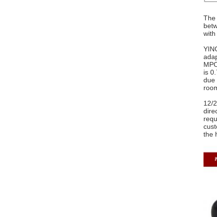
The 
betw
with
YING
adap
MPO 
is 0
due 
room
12/2
dire
requ
cust
the 