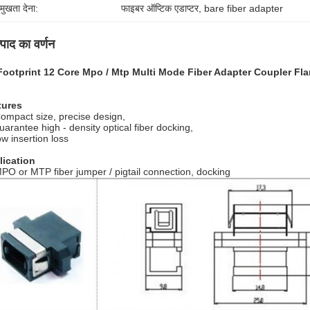
रमुखता देना:
फाइबर ऑप्टिक एडाप्टर
, 
bare fiber adapter
्पाद का वर्णन
Footprint 12 Core Mpo / Mtp Multi Mode Fiber Adapter Coupler Fl
tures
ompact size, precise design,
uarantee high - density optical fiber docking,
ow insertion loss
lication
PO or MTP fiber jumper / pigtail connection, docking