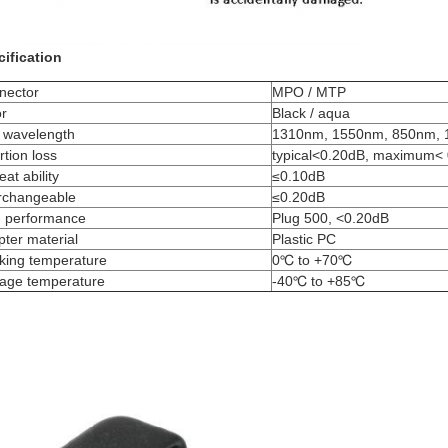
ification
nector
MPO / MTP
or
Black / aqua
t wavelength
1310nm, 1550nm, 850nm,
rtion loss
typical<0.20dB, maximum<
at ability
≤0.10dB
erchangeable
≤0.20dB
g performance
Plug 500, <0.20dB
ter material
Plastic PC
king temperature
0℃ to +70℃
rage temperature
-40℃ to +85℃