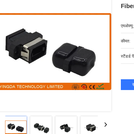
Fibe
एमओक्यू:
कीमत:
स्टैंडर्ड 
स