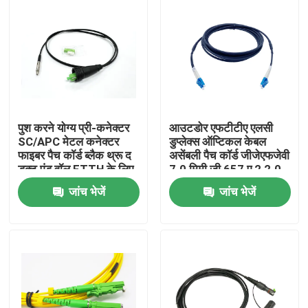
पुश करने योग्य प्री-कनेक्टर
आउटडोर एफटीटीए एलसी
SC/APC मेटल कनेक्टर
डुप्लेक्स ऑप्टिकल केबल
फाइबर पैच कॉर्ड ब्लैक थ्रू द
असेंबली पैच कॉर्ड जीजेएफजेवी
डक्ट एंड वॉल FTTH के लिए
7.0 मिमी जी 657 ए 2 2.0
मिमी
जांच भेजें
जांच भेजें
घर
उत्पादों
हमारे बारे में