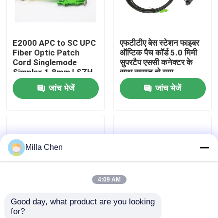
कारखाना भ्रमण
E2000 APC to SC UPC
एफटीटीए बेस स्टेशन फाइबर
Fiber Optic Patch
ऑप्टिक पैच कॉर्ड 5.0 मिमी
गुणवत्ता नियंत्रण
Cord Singlemode
सुपरटैप एससी कनेक्टर के
Simplex 1.8mm LSZH
साथ समाप्त हो गया
Riser Cable
जांच भेजें
जांच भेजें
संपर्क करें
समाचार
Milla Chen
मामलों
4:09 AM
एक उद्धरण का अनुरोध करें
Good day, what product are you looking 
for?
फाइबर ऑप्टिक टर्मिनेशन बॉक्स
LC / APC Fiber Optic
High flexibility APC LC