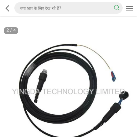
2
/
4