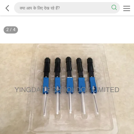
2
/
4