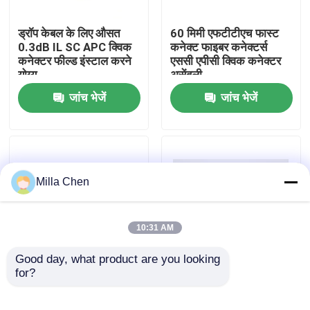
ड्रॉप केबल के लिए औसत
60 मिमी एफटीटीएच फास्ट
कारखाना भ्रमण
0.3dB IL SC APC क्विक
कनेक्ट फाइबर कनेक्टर्स
कनेक्टर फील्ड इंस्टाल करने
एससी एपीसी क्विक कनेक्टर
योग्य
असेंबली
गुणवत्ता नियंत्रण
जांच भेजें
जांच भेजें
संपर्क करें
समाचार
Milla Chen
मामलों
10:31 AM
एक उद्धरण का अनुरोध करें
Good day, what product are you looking 
for?
Single Mode Assembly
एफटीएचटी फाइबर ऑप्टिक
Connector , FC Fiber
फास्ट कनेक्टर एससी / एपीसी
फाइबर ऑप्टिक टर्मिनेशन बॉक्स
optic connector Field
2 एक्स 3 एमएम ड्रॉप