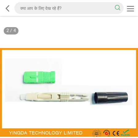
2
/
4