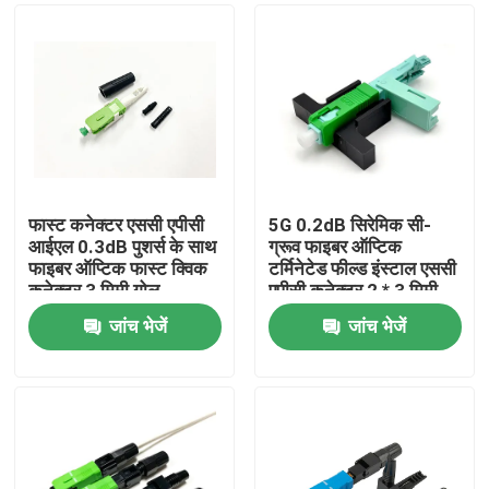
फास्ट कनेक्टर एससी एपीसी
5G 0.2dB सिरेमिक सी-
आईएल 0.3dB पुशर्स के साथ
ग्रूव फाइबर ऑप्टिक
फाइबर ऑप्टिक फास्ट क्विक
टर्मिनेटेड फील्ड इंस्टाल एससी
कनेक्टर 3 मिमी गोल
एपीसी कनेक्टर 2 * 3 मिमी
एफटीटीएच ड्रॉप केबल के
ड्रॉप केबल
जांच भेजें
जांच भेजें
लिए
घर
उत्पादों
हमारे बारे में