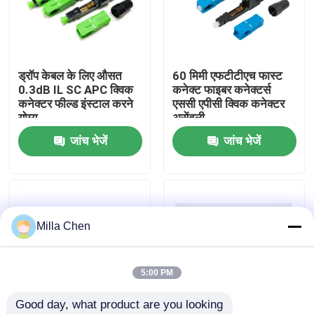
कारखाना भ्रमण
ड्रॉप केबल के लिए औसत
60 मिमी एफटीटीएच फास्ट
गुणवत्ता नियंत्रण
0.3dB IL SC APC क्विक
कनेक्ट फाइबर कनेक्टर्स
कनेक्टर फील्ड इंस्टाल करने
एससी एपीसी क्विक कनेक्टर
योग्य
असेंबली
संपर्क करें
जांच भेजें
जांच भेजें
समाचार
मामलों
Milla Chen
एक उद्धरण का अनुरोध करें
5:00 PM
Good day, what product are you looking 
फाइबर ऑप्टिक टर्मिनेशन बॉक्स