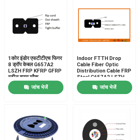
1कोर इंडोर एफटीटीएच फिगर
Indoor FTTH Drop
8 ड्रॉप केबल G657A2
Cable Fiber Optic
LSZH FRP KFRP GFRP
Distribution Cable FRP
स्टील वायर ब्लैक
Steel G657A2 LSZH
जांच भेजें
जांच भेजें
घर
उत्पादों
हमारे बारे में