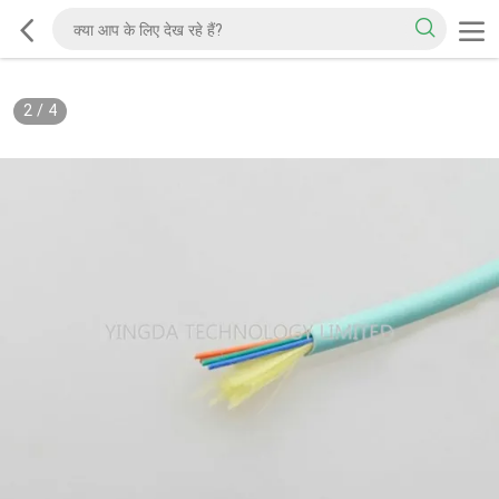
2
/
4